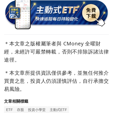
＊本文章之版權屬筆者與 CMoney 全曜財
經，未經許可嚴禁轉載，否則不排除訴諸法律
途徑。
＊本文章所提供資訊僅供參考，並無任何推介
買賣之意，投資人仍須謹慎評估，自行承擔交
易風險。
文章相關標籤
ETF
存股
投資小學堂
主動式ETF