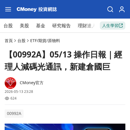
台股
美股
基金
研究報告
理財達人
新手入門
人生學習
首頁
台股
ETF/期貨/原物料
【00992A】05/13 操作日報｜經
理人減碼光通訊，新建倉國巨
CMoney官方
2026-05-13 23:28
624
00992A