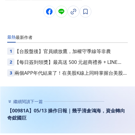
最熱
最新
作者
1
【台股盤後】官員續放鷹，加權守季線等非農
2
【每日簽到領獎】最高送 500 元超商禮券 + LINE
Points
3
兩個APP年代結束了！在美股K線上同時掌握台美股損
益
繼續閱讀下一篇
【00981A】05/13 操作日報｜幾乎清倉鴻海，資金轉向
奇鋐國巨