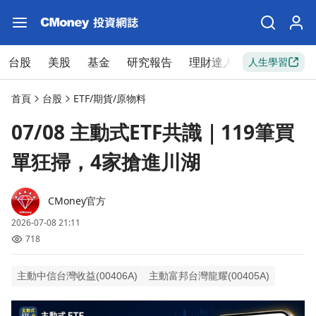
台股
美股
基金
研究報告
理財達人
新手入門
人生學習
首頁
台股
ETF/期貨/原物料
07/08 主動式ETF共識｜119筆買
單狂掃，4家搶進川湖
CMoney官方
2026-07-08 21:11
718
主動中信台灣收益(00406A)
主動富邦台灣龍耀(00405A)