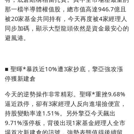
那一檔半導體權值股，總市值高達946.7億且
被20家基金共同持有，今天再度被4家經理人
同步加碼，顯示大型龍頭依然是資金最安心的
避風港。
■ 聖暉*暴跌近10%遭3家抄底，擎亞強攻漲
停獲新建倉
今天的逆勢操作非常精彩。聖暉*重挫9.68%
逼近跌停，卻有3家經理人反向進場撿便宜，
持股變動率達1.51%。另外擎亞今天飆出
9.71%漲停板，背後出現1家基金經理人全市
場首次新建倉的訊號，強勢表態值得後續留