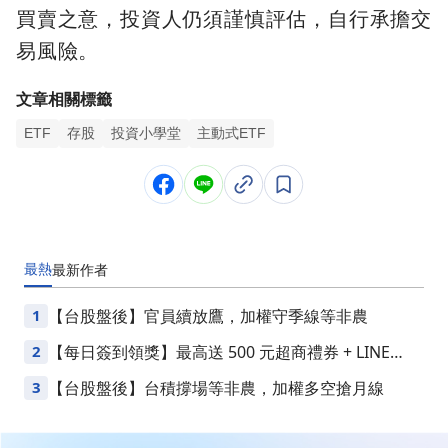
買賣之意，投資人仍須謹慎評估，自行承擔交
易風險。
文章相關標籤
ETF
存股
投資小學堂
主動式ETF
最熱
最新
作者
1
【台股盤後】官員續放鷹，加權守季線等非農
2
【每日簽到領獎】最高送 500 元超商禮券 + LINE
Points
3
【台股盤後】台積撐場等非農，加權多空搶月線