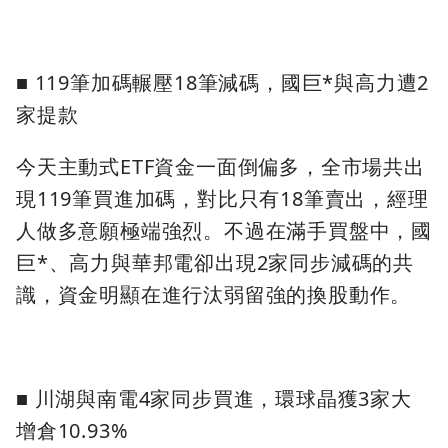
■ 119筆加碼輾壓18筆減碼，國巨*與高力遭2
家提款
今天主動式ETF資金一面倒偏多，全市場共出
現119筆買進加碼，對比只有18筆賣出，經理
人做多意願極端強烈。不過在滿手買盤中，國
巨*、高力與華邦電卻出現2家同步減碼的共
識，資金明顯在進行汰弱留強的換股動作。
■ 川湖與南電4家同步買進，環球晶獲3家大
增倉10.93%