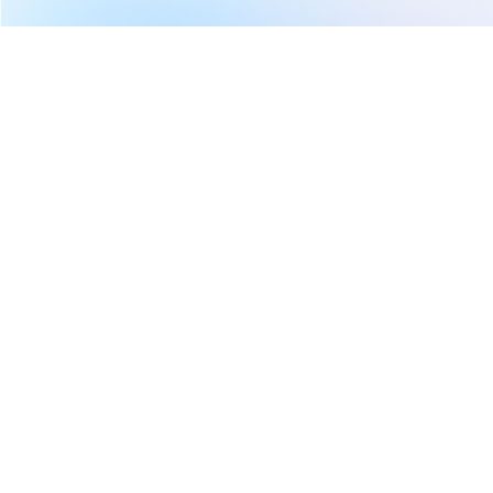
繼續閱讀下一篇
【00405A】07/08 操作日報｜淨值遇逆風，經理人趁機
大買環球晶！
首頁
台股
ETF/期貨/原物料
【00405A】07/08 操作日報｜淨
值遇逆風，經理人趁機大買環球
晶！
CMoney官方
2026-07-08 11:00
908