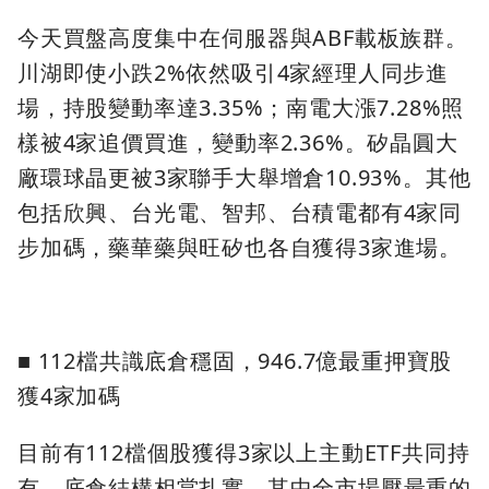
今天買盤高度集中在伺服器與ABF載板族群。
川湖即使小跌2%依然吸引4家經理人同步進
場，持股變動率達3.35%；南電大漲7.28%照
樣被4家追價買進，變動率2.36%。矽晶圓大
廠環球晶更被3家聯手大舉增倉10.93%。其他
包括欣興、台光電、智邦、台積電都有4家同
步加碼，藥華藥與旺矽也各自獲得3家進場。
■ 112檔共識底倉穩固，946.7億最重押寶股
獲4家加碼
目前有112檔個股獲得3家以上主動ETF共同持
有，底倉結構相當扎實。其中全市場壓最重的