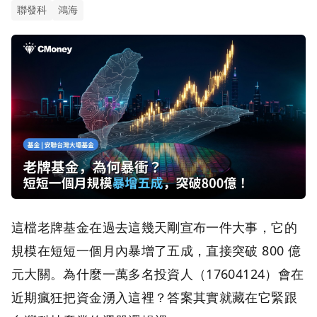
聯發科
鴻海
這檔老牌基金在過去這幾天剛宣布一件大事，它的
規模在短短一個月內暴增了五成，直接突破 800 億
元大關。為什麼一萬多名投資人（17604124）會在
近期瘋狂把資金湧入這裡？答案其實就藏在它緊跟