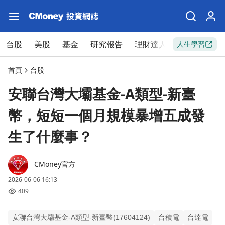
台股
美股
基金
研究報告
理財達人
新手入門
人生學習
首頁
台股
安聯台灣大壩基金-A類型-新臺
幣，短短一個月規模暴增五成發
生了什麼事？
CMoney官方
2026-06-06 16:13
409
安聯台灣大壩基金-A類型-新臺幣(17604124)
台積電
台達電