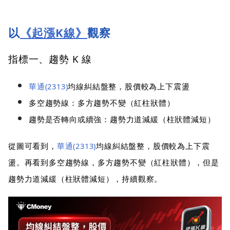
以
《起漲K線》
觀察
指標一、趨勢 K 線
華通(2313)
均線糾結盤整，股價較為上下震盪
多空趨勢線：多方趨勢不變（紅柱狀體）
趨勢是否轉向或續強：趨勢力道減緩（柱狀體減短）
從圖可看到，
華通(2313)
均線糾結盤整，股價較為上下震
盪。再看到多空趨勢線，多方趨勢不變（紅柱狀體），但是
趨勢力道減緩（柱狀體減短），持續觀察。