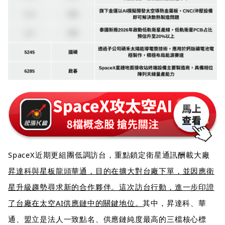
SpaceX近期更組團低調訪台，重點鎖定衛星通訊酬載大廠
昇達科與星板龍頭華通，目的在擴大對台廠下單，並因應衛
星升級趨勢尋求新的合作夥伴。這次訪台行動，進一步印證
了台廠在太空AI供應鏈中的關鍵地位。
其中，昇達科、華
通、盟立是法人一致點名、供應鏈純度最高的三檔核心標