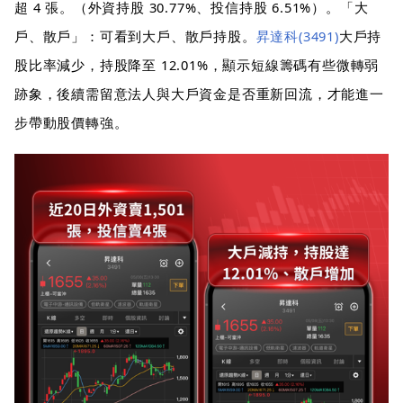
超 4 張。（外資持股 30.77%、投信持股 6.51%）。「大
戶、散戶」：可看到大戶、散戶持股。
昇達科(3491)
大戶持
股比率減少，持股降至 12.01%，顯示短線籌碼有些微轉弱
跡象，後續需留意法人與大戶資金是否重新回流，才能進一
步帶動股價轉強。