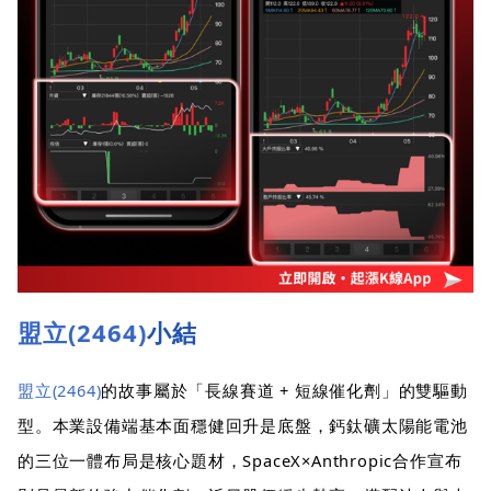
盟立(2464)
小結
盟立(2464)
的故事屬於「長線賽道 + 短線催化劑」的雙驅動
型。本業設備端基本面穩健回升是底盤，鈣鈦礦太陽能電池
的三位一體布局是核心題材，SpaceX×Anthropic合作宣布