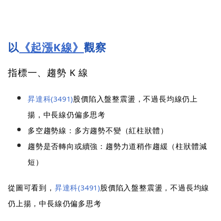
以
《起漲K線》
觀察
指標一、趨勢 K 線
昇達科(3491)
股價陷入盤整震盪，不過長均線仍上
揚，中長線仍偏多思考
多空趨勢線：多方趨勢不變（紅柱狀體）
趨勢是否轉向或續強：趨勢力道稍作趨緩（柱狀體減
短）
從圖可看到，
昇達科(3491)
股價陷入盤整震盪，不過長均線
仍上揚，中長線仍偏多思考