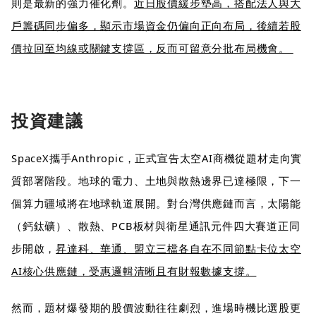
則是最新的強力催化劑。
近日股價緩步墊高，搭配法人與大
戶籌碼同步偏多，顯示市場資金仍偏向正向布局，後續若股
價拉回至均線或關鍵支撐區，反而可留意分批布局機會。
投資建議
SpaceX攜手Anthropic，正式宣告太空AI商機從題材走向實
質部署階段。地球的電力、土地與散熱邊界已達極限，下一
個算力疆域將在地球軌道展開。對台灣供應鏈而言，太陽能
（鈣鈦礦）、散熱、PCB板材與衛星通訊元件四大賽道正同
步開啟，
昇達科、華通、盟立三檔各自在不同節點卡位太空
AI核心供應鏈，受惠邏輯清晰且有財報數據支撐。
然而，題材爆發期的股價波動往往劇烈，進場時機比選股更