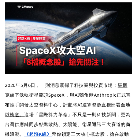
2026年5月6日，一則消息震撼了科技圈與投資市場：
馬斯
克旗下低軌衛星龍頭SpaceX，與AI獨角獸Anthropic正式宣
布攜手開發太空資料中心，計畫將AI運算資源直接部署至地
球軌道。
這場「星際算力革命」不只是一則科技新聞，更為
台灣供應鏈同步點燃散熱、太陽能、衛星通訊三大賽道的商
機浪潮。
《起漲K線》
帶你鎖定三大核心概念股，搶在啟動