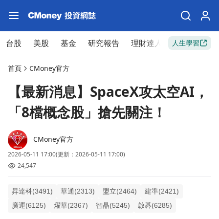
台股
美股
基金
研究報告
理財達人
新手入門
人生學習
首頁
CMoney官方
【最新消息】SpaceX攻太空AI，
「8檔概念股」搶先關注！
CMoney官方
2026-05-11 17:00
(更新：2026-05-11 17:00)
24,547
昇達科(3491)
華通(2313)
盟立(2464)
建準(2421)
廣運(6125)
燿華(2367)
智晶(5245)
啟碁(6285)