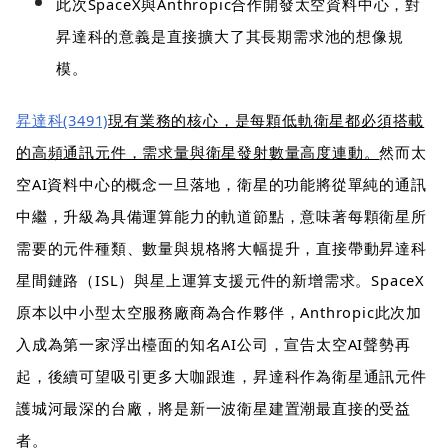
此次SpaceX與Anthropic合作開發太空資料中心，對
昇達科的意義是直接擴大了其長期需求池的想像規
模。
昇達科(3491)
現有業務的核心，是每顆低軌衛星都必須搭載
的高頻通訊元件，需求量與衛星發射數量高度連動。
然而太
空AI資料中心的概念一旦落地，衛星的功能將從單純的通訊
中繼，升級為具備運算能力的軌道節點，意味著每顆衛星所
需要的元件種類、數量與規格將大幅提升，直接帶動昇達科
星間鏈路（ISL）與星上運算支援元件的新增需求。SpaceX
原本以中小型太空服務廠商為合作夥伴，Anthropic此次加
入成為第一家浮出檯面的知名AI公司，宣告太空AI聲勢再
起，後續可望吸引更多大咖跟進，昇達科作為衛星通訊元件
護城河最深的台廠，將是新一波衛星建置潮最直接的受益
者。