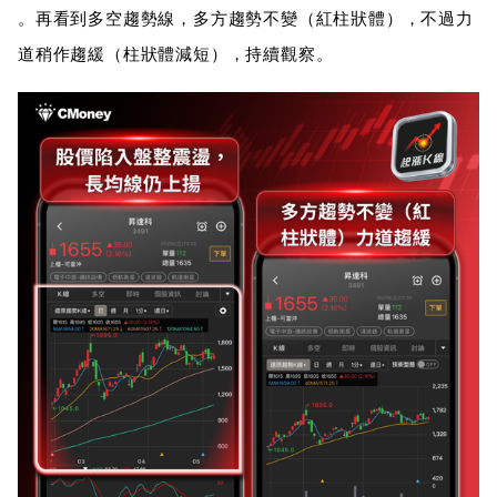
。再看到多空趨勢線，多方趨勢不變（紅柱狀體），不過力
道稍作趨緩（柱狀體減短），持續觀察。