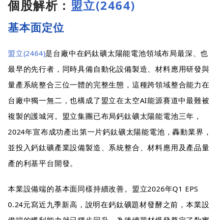
個股解析：
盟立(2464)
基本面定位
盟立(2464)
是台廠中在鈣鈦礦太陽能電池領域布局最深、也
最早的先行者，同時具備自動化設備製造、材料應用研發與
量產系統整合三位一體的完整生態，這種跨領域整合能力在
台廠中獨一無二，也構成了盟立在太空AI能源賽道中最難被
複製的護城河。盟立集團已布局鈣鈦礦太陽能電池三年，
2024年宣布成功產出第一片鈣鈦礦太陽能電池，轟動業界，
並投入鈣鈦礦產業設備製造、系統整合、材料應用及產品量
產的利基平台開發。
本業設備端的基本面同樣持續改善。盟立2026年Q1 EPS
0.24元寫近九季新高，說明在鈣鈦礦題材發酵之前，本業設
備端的獲利能力就已穩步回升，為後續題材爆發奠定了紮實