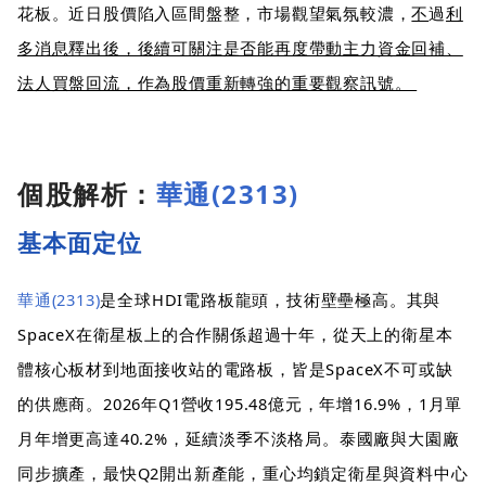
花板。近日股價陷入區間盤整，市場觀望氣氛較濃，
不
過
利
多消息釋出後，後續可關注是否能再度帶動主力資金回補、
法人買盤回流，作為股價重新轉強的重要觀察訊號。
個股解析：
華通(2313)
基本面定位
華通(2313)
是全球HDI電路板龍頭，技術壁壘極高。其與
SpaceX在衛星板上的合作關係超過十年，從天上的衛星本
體核心板材到地面接收站的電路板，皆是SpaceX不可或缺
的供應商。2026年Q1營收195.48億元，年增16.9%，1月單
月年增更高達40.2%，延續淡季不淡格局。泰國廠與大園廠
同步擴產，最快Q2開出新產能，重心均鎖定衛星與資料中心