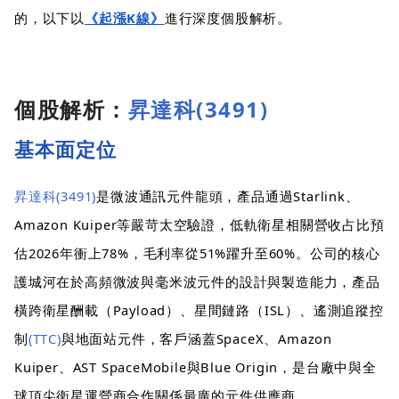
的，以下以
《起漲K線》
進行深度個股解析。
個股解析：
昇達科(3491)
基本面定位
昇達科(3491)
是微波通訊元件龍頭，產品通過Starlink、
Amazon Kuiper等嚴苛太空驗證，低軌衛星相關營收占比預
估2026年衝上78%，毛利率從51%躍升至60%。公司的核心
護城河在於高頻微波與毫米波元件的設計與製造能力，產品
橫跨衛星酬載（Payload）、星間鏈路（ISL）、遙測追蹤控
制
(TTC)
與地面站元件，客戶涵蓋SpaceX、Amazon
Kuiper、AST SpaceMobile與Blue Origin，是台廠中與全
球頂尖衛星運營商合作關係最廣的元件供應商。