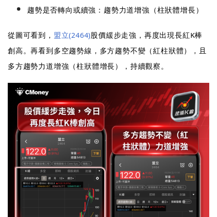
趨勢是否轉向或續強：趨勢力道增強（柱狀體增長）
從圖可看到，
盟立(2464)
股價緩步走強，再度出現長紅K棒
創高。再看到多空趨勢線，多方趨勢不變（紅柱狀體），且
多方趨勢力道增強（柱狀體增長），持續觀察。