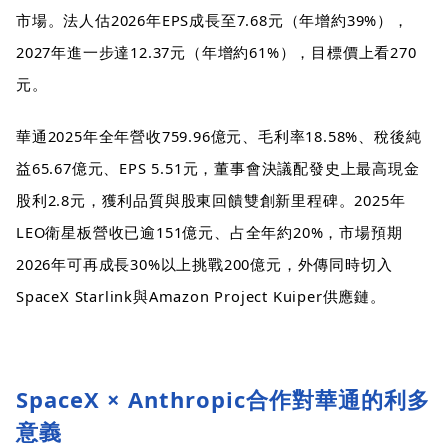
市場。法人估2026年EPS成長至7.68元（年增約39%），
2027年進一步達12.37元（年增約61%），目標價上看270
元。
華通2025年全年營收759.96億元、毛利率18.58%、稅後純
益65.67億元、EPS 5.51元，董事會決議配發史上最高現金
股利2.8元，獲利品質與股東回饋雙創新里程碑。2025年
LEO衛星板營收已逾151億元、占全年約20%，市場預期
2026年可再成長30%以上挑戰200億元，外傳同時切入
SpaceX Starlink與Amazon Project Kuiper供應鏈。
SpaceX × Anthropic合作對華通的利多
意義