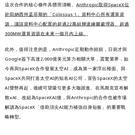
這次合作的核心條件具體而清晰。
Anthropic取得SpaceX位
於田納西州孟菲斯的「Colossus 1」資料中心所有運算資
源，讓該資料中心配置的超過22萬組輝達繪圖處理器、超過
300MW運算資源在未來一個月內上線。
此外，值得注意的是，Anthropic近期動作頻頻，日前才與
Google簽下高達2,000億美元算力相關大單，震驚業界，如
今再與SpaceX合作發展太空AI，成為第一家浮出檯面、與
SpaceX共同打造太空AI的知名AI公司，宣告SpaceX的太空
AI聲勢再起，後續可望吸引更多大咖跟進。在馬斯克宣布解
散xAI、改組為SpaceXAI後，與Anthropic的合作也被市場
解讀為SpaceX「借助頂尖AI能力補強自身短板」的重要戰
略轉型。