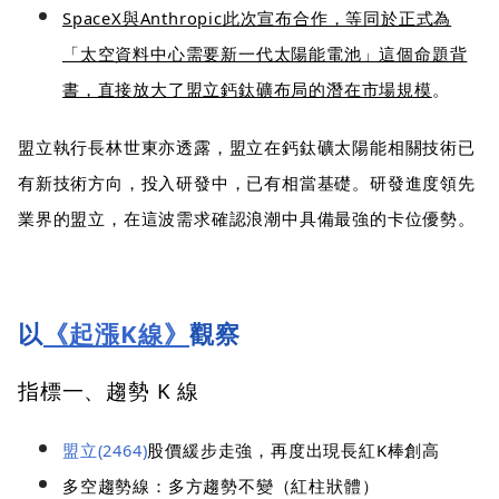
SpaceX與Anthropic此次宣布合作，等同於正式為
「太空資料中心需要新一代太陽能電池」這個命題背
書，直接放大了盟立鈣鈦礦布局的潛在市場規模
。
盟立執行長林世東亦透露，盟立在鈣鈦礦太陽能相關技術已
有新技術方向，投入研發中，已有相當基礎。研發進度領先
業界的盟立，在這波需求確認浪潮中具備最強的卡位優勢。
以
《起漲K線》
觀察
指標一、趨勢 K 線
盟立(2464)
股價緩步走強，再度出現長紅K棒創高
多空趨勢線：多方趨勢不變（紅柱狀體）