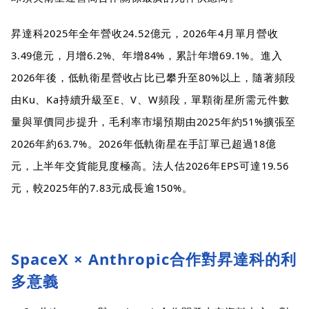
昇達科2025年全年營收24.52億元，2026年4月單月營收
3.49億元，月增6.2%、年增84%，累計年增69.1%。進入
2026年後，低軌衛星營收占比已攀升至80%以上，隨著頻段
由Ku、Ka持續升級至E、V、W頻段，單顆衛星所需元件數
量與單價同步提升，毛利率市場預期由2025年約51%擴張至
2026年約63.7%。2026年低軌衛星在手訂單已超過18億
元，上半年交貨能見度極高。法人估2026年EPS可達19.56
元，較2025年的7.83元成長逾150%。
SpaceX × Anthropic合作對昇達科的利
多意義