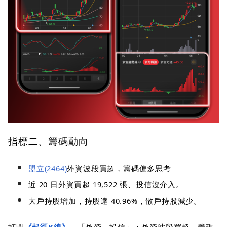
指標二、籌碼動向
盟立(2464)
外資波段買超，籌碼偏多思考
近 20 日外資買超 19,522 張、投信沒介入。
大戶持股增加，持股達 40.96%，散戶持股減少。
打開
《起漲K線》
，「外資、投信」：外資波段買超，籌碼