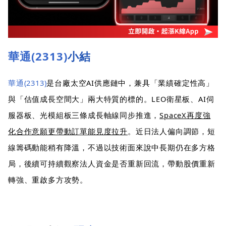
華通(2313)
小結
華通(2313)
是台廠太空AI供應鏈中，兼具「業績確定性高」
與「估值成長空間大」兩大特質的標的。LEO衛星板、AI伺
服器板、光模組板三條成長軸線同步推進，
SpaceX再度強
化合作意願更帶動訂單能見度拉升
。近日法人偏向調節，短
線籌碼動能稍有降溫，不過以技術面來說中長期仍在多方格
局，後續可持續觀察法人資金是否重新回流，帶動股價重新
轉強、重啟多方攻勢。