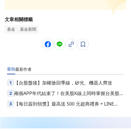
文章相關標籤
基金
基金新聞
最熱
最新
作者
1
【台股盤後】加權搶回季線，矽光、機器人齊攻
2
兩個APP年代結束了！在美股K線上同時掌握台美股損
益
3
【每日簽到領獎】最高送 500 元超商禮券 + LINE
Points