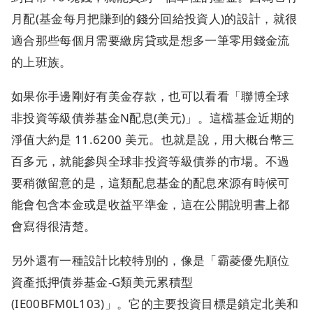
月配(基金每月把賺到的錢分回給投資人)的設計，就很
適合那些每個月需要繳房貸或是想多一筆零用錢金流
的上班族。
如果你手邊剛好有美金存款，也可以看看「聯博全球
非投資等級債券基金N配息(美元)」。這檔基金近期的
淨值大約是 11.6200 美元。也就是說，用大概台幣三
百多元，就能參與全球非投資等級債券的市場。不過
要稍微留意的是，這類配息基金的配息來源有時候可
能會包含本金或是收益平準金，這在公開說明書上都
會寫得很清楚。
另外還有一種設計比較特別的，像是「霸菱優先順位
資產抵押債券基金-G類美元累積型
(IE00BFM0L103)」。它的主要投資目標是鎖定北美和