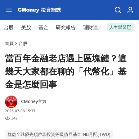
台股
美股
基金
研究報告
理財達人
新手入門
人生學習
首頁
台股
當百年金融老店遇上區塊鏈？這
幾天大家都在聊的「代幣化」基
金是怎麼回事
CMoney官方
2026-07-08 15:37
242
群益全球優先順位非投資等級債券基金-NB月配(TWD)