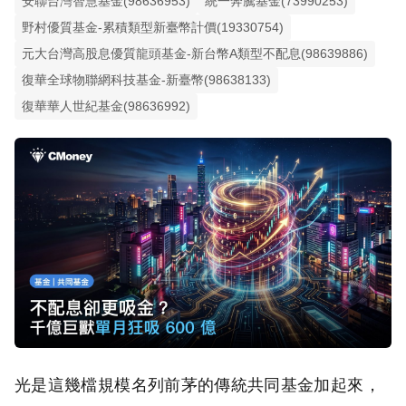
安聯台灣智慧基金(98636953)
統一奔騰基金(73990253)
野村優質基金-累積類型新臺幣計價(19330754)
元大台灣高股息優質龍頭基金-新台幣A類型不配息(98639886)
復華全球物聯網科技基金-新臺幣(98638133)
復華華人世紀基金(98636992)
光是這幾檔規模名列前茅的傳統共同基金加起來，