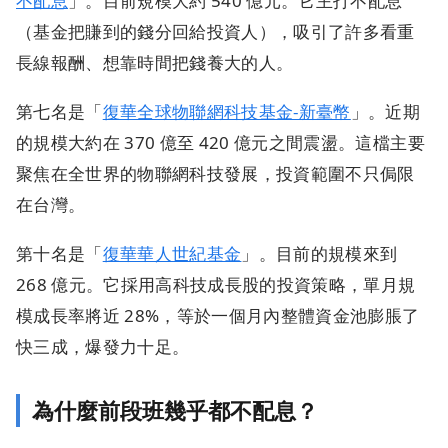
不配息
」。目前規模大約 540 億元。它主打不配息
（基金把賺到的錢分回給投資人），吸引了許多看重
長線報酬、想靠時間把錢養大的人。
第七名是「
復華全球物聯網科技基金-新臺幣
」。近期
的規模大約在 370 億至 420 億元之間震盪。這檔主要
聚焦在全世界的物聯網科技發展，投資範圍不只侷限
在台灣。
第十名是「
復華華人世紀基金
」。目前的規模來到
268 億元。它採用高科技成長股的投資策略，單月規
模成長率將近 28%，等於一個月內整體資金池膨脹了
快三成，爆發力十足。
為什麼前段班幾乎都不配息？