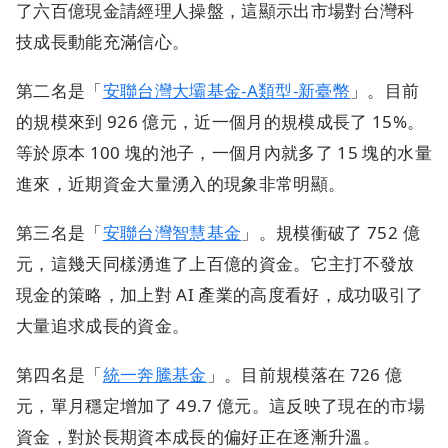
了六百億現金請經理人操盤，這顯示出市場對台灣科
技成長動能充滿信心。
第二名是「
安聯台灣大壩基金-A類型-新臺幣
」。目前
的規模來到 926 億元，近一個月的規模成長了 15%。
等於原本 100 塊的池子，一個月內就多了 15 塊的水量
進來，近期資金大量湧入的現象非常明顯。
第三名是「
安聯台灣智慧基金
」。規模衝破了 752 億
元，這幾天同樣湧進了上百億的資金。它主打不發放
現金的策略，加上對 AI 產業的高度看好，成功吸引了
大量追求成長的資金。
第四名是「
統一奔騰基金
」。目前規模落在 726 億
元，單月穩定增加了 49.7 億元。這反映了現在的市場
資金，對於長期資本成長的偏好正在逐漸升溫。