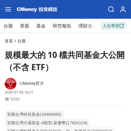
台股
美股
基金
研究報告
理財達人
新手入門
人生學習
首頁
台股
規模最大的 10 檔共同基金大公開
（不含 ETF）
CMoney官方
2026-07-08 16:21
3,025
安聯台灣科技基金(18480065)
安聯台灣大壩基金-A類型-新臺幣(17604124)