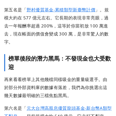
第五名是「
野村優質基金-累積類型新臺幣計價
」。規
模大約在 577 億元左右。它長期的表現非常亮眼，過
去一年報酬率超過 200%，這等於你當初放 100 萬進
去，現在帳面的價值會變成 300 萬，是非常驚人的數
字。
榜單後段的潛力黑馬：不發現金也大受歡
迎
再來看看榜單上其他幾檔同樣吸金的重量級選手。由
於部分外部資料庫的數據有落差，我們為你挑選出這
幾天數據最明確的三檔焦點黑馬。
第六名是「
元大台灣高股息優質龍頭基金-新台幣A類型