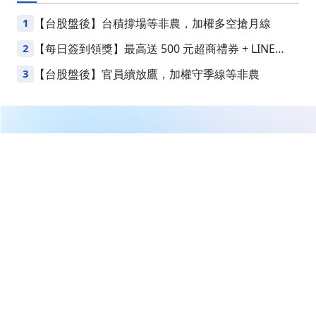
1
【台股盤後】台積撐場等非農，加權多空搶月線
2
【每日簽到領獎】最高送 500 元超商禮券 + LINE
Points
3
【台股盤後】官員續放鷹，加權守季線等非農
繼續閱讀下一篇
想買債券基金又怕波動？看懂這 0.14% 的微小漲跌，其
實才是安心關鍵
首頁
台股
想買債券基金又怕波動？看懂這