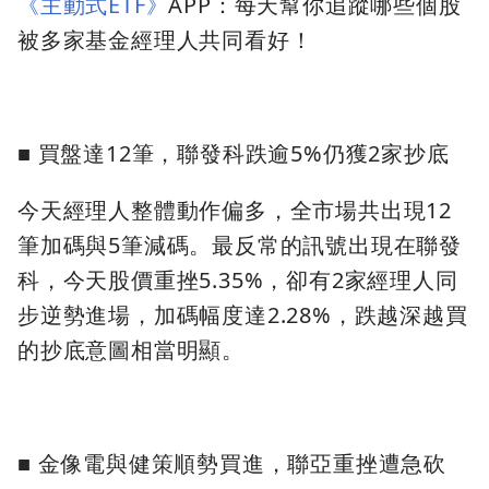
《主動式ETF》
APP：每天幫你追蹤哪些個股
被多家基金經理人共同看好！
■ 買盤達12筆，聯發科跌逾5%仍獲2家抄底
今天經理人整體動作偏多，全市場共出現12
筆加碼與5筆減碼。最反常的訊號出現在聯發
科，今天股價重挫5.35%，卻有2家經理人同
步逆勢進場，加碼幅度達2.28%，跌越深越買
的抄底意圖相當明顯。
■ 金像電與健策順勢買進，聯亞重挫遭急砍