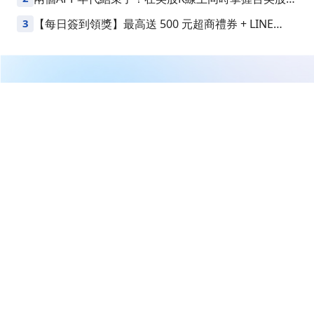
益
3
【每日簽到領獎】最高送 500 元超商禮券 + LINE
Points
繼續閱讀下一篇
【00992A】06/08 操作日報｜矽光子大換股，資金轉進
線束廠
首頁
台股
ETF/期貨/原物料
【00992A】06/08 操作日報｜矽
光子大換股，資金轉進線束廠
CMoney官方