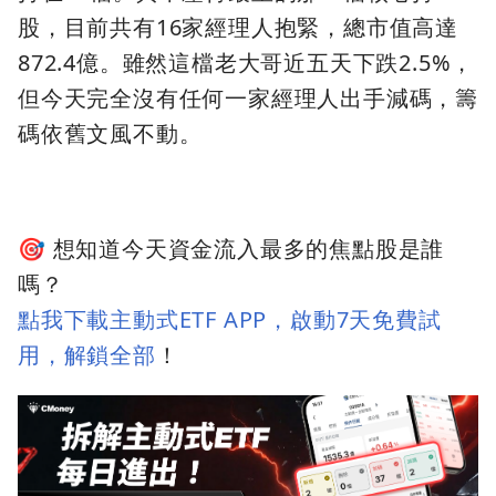
股，目前共有16家經理人抱緊，總市值高達
872.4億。雖然這檔老大哥近五天下跌2.5%，
但今天完全沒有任何一家經理人出手減碼，籌
碼依舊文風不動。
🎯 想知道今天資金流入最多的焦點股是誰
嗎？
點我下載主動式ETF APP，啟動7天免費試
用，解鎖全部
！