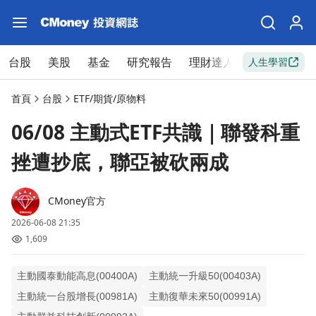
台股
美股
基金
研究報告
理財達人
新手入門
人生學習
首頁
台股
ETF/期貨/原物料
06/08 主動式ETF共識｜聯發科重
挫遭抄底，聯亞被砍兩成
CMoney官方
2026-06-08 21:35
1,609
主動國泰動能高息(00400A)
主動統一升級50(00403A)
主動統一台股增長(00981A)
主動復華未來50(00991A)