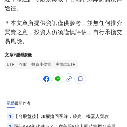
途徑。
＊本文章所提供資訊僅供參考，並無任何推介
買賣之意，投資人仍須謹慎評估，自行承擔交
易風險。
文章相關標籤
ETF
存股
投資小學堂
主動式ETF
最熱
最新
作者
1
【台股盤後】加權搶回季線，矽光、機器人齊攻
2
兩個APP年代結束了！在美股K線上同時掌握台美股損