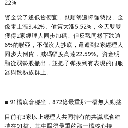
22%
資金除了逢低撿便宜，也順勢追捧強勢股。金
像電上漲3.42%、健策大漲5.52%，今天雙雙
獲得2家經理人同步加碼。但反觀同樣下跌逾
6%的聯亞，不僅沒人抄底，還遭到2家經理人
同步大倒貨，減碼幅度高達22.59%。資金明
顯從弱勢股撤出，並把子彈換到有表現的伺服
器與散熱族群上。
■ 91檔底倉穩坐，872億最重那一檔無人動搖
目前有3家以上經理人共同持有的共識底倉維
持在91檔。其中壓得最重的那一檔核心持