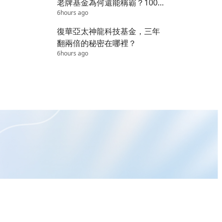
老牌基金為何還能稱霸？100
6hours ago
萬變1800萬的秘密
復華亞太神龍科技基金，三年
翻兩倍的秘密在哪裡？
6hours ago