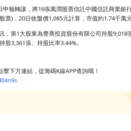
日申報轉讓，將16張萬潤股票信託中國信託商業銀
票)，20日收盤價1,085元計算，市值約1.74千萬
訊，第1大股東為豊喬投資股份有限公司持股9,018
股3,361張、持股比率3.44%。
擊下方連結，從籌碼K線APP查詢哦！
d04n9s