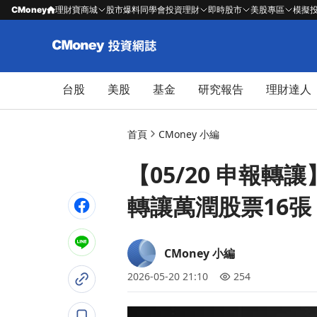
CMoney
理財寶商城
股市爆料同學會
投資理財
即時股市
美股專區
模擬
台股
美股
基金
研究報告
理財達人
首頁
CMoney 小編
【05/20 申報轉
轉讓萬潤股票16張
CMoney 小編
2026-05-20 21:10
254