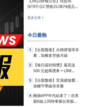
【26Q2財報公告】佳必琪
長 12.18%
(6197) Q2 營收25.0874億元，
創歷史新高，季增 23.83%、年
成長 29.36%
更多文章
今日最熱
1
【台股盤後】台積撐場等非
農，加權多空搶月線
2
【每日簽到領獎】最高送
500 元超商禮券 + LINE
Points
3
【台股盤後】官員續放鷹，
加權守季線等非農
4
兩個APP年代結束了！在美
股K線上同時掌握台美股損
益