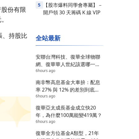
5
【股市爆料同學會專屬】－
行股份有限
開戶領 30 天籌碼 K 線 VIP
元。
張、持股比
全站最新
安聯台灣科技、復華全球物聯
網、復華華人世紀該選哪一
6hours ago
檔？答案在這 3 個維度
南非幣高息基金大車拚：配息
率 27% 與 12% 的差別到底在
6hours ago
哪？
復華亞太成長基金成立快20
年，為什麼100萬能變419萬？
6hours ago
復華全方位基金A類型，21年