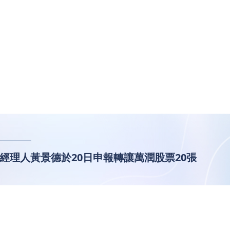
87)經理人黃景德於20日申報轉讓萬潤股票20張