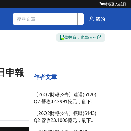
結帳
登入/註冊
學投資，也學人生
0日申報
作者文章
【26Q2財報公告】達運(6120)
Q2 營收42.2991億元，創下近
2季新低，季減 6.55%、年衰退
【26Q2財報公告】振曜(6143)
2.66%
Q2 營收23.1006億元，刷下近
2季新高，季增 15.39%、年成