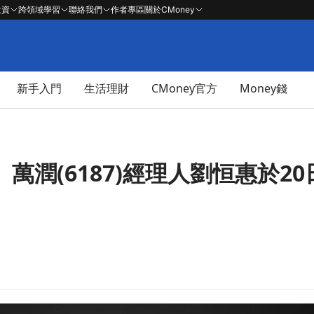
投資
跨領域學習
聯絡我們
作者專區
關於CMoney
新手入門
生活理財
CMoney官方
Money錢
讓】萬潤(6187)經理人劉恒惠於2