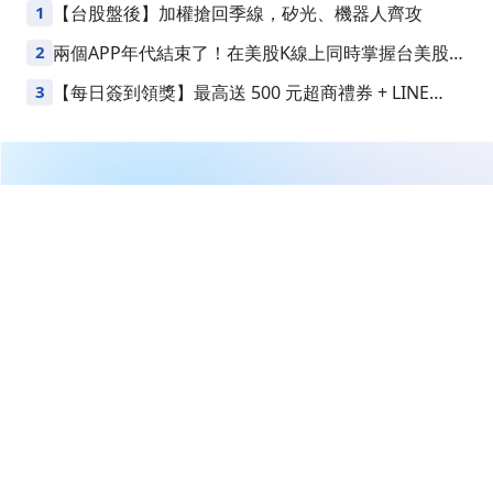
1
【台股盤後】加權搶回季線，矽光、機器人齊攻
2
兩個APP年代結束了！在美股K線上同時掌握台美股損
益
3
【每日簽到領獎】最高送 500 元超商禮券 + LINE
Points
繼續閱讀下一篇
【02/03券商評等報告彙整】昇佳電子(6732) 今日僅1家
券商發布績效評等報告，評價為中立，目標價為253元。
首頁
CMoney 小編
【02/03券商評等報告彙整】昇佳
電子(6732) 今日僅1家券商發布績