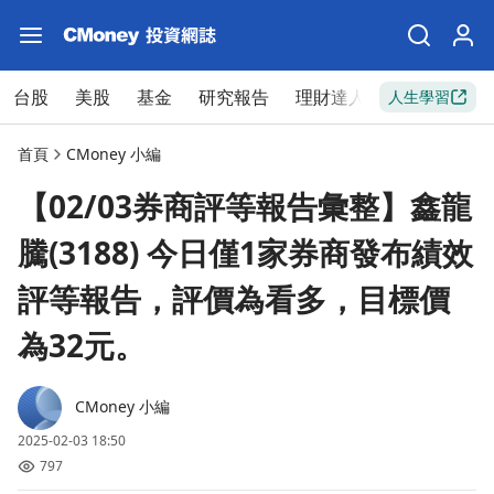
台股
美股
基金
研究報告
理財達人
新手入門
人生學習
首頁
CMoney 小編
【02/03券商評等報告彙整】鑫龍
騰(3188) 今日僅1家券商發布績效
評等報告，評價為看多，目標價
為32元。
CMoney 小編
2025-02-03 18:50
797