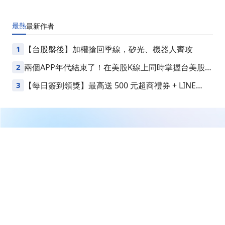
最熱
最新
作者
1
【台股盤後】加權搶回季線，矽光、機器人齊攻
2
兩個APP年代結束了！在美股K線上同時掌握台美股損
益
3
【每日簽到領獎】最高送 500 元超商禮券 + LINE
Points
繼續閱讀下一篇
IBM推出Bob平臺重大更新，助力企業AI開發升級！
首頁
美股
美股新聞