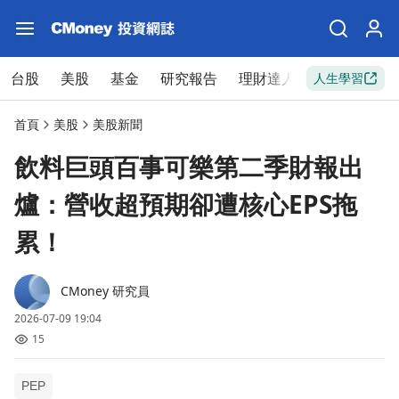
台股
美股
基金
研究報告
理財達人
新手入門
人生學習
首頁
美股
美股新聞
飲料巨頭百事可樂第二季財報出
爐：營收超預期卻遭核心EPS拖
累！
CMoney 研究員
2026-07-09 19:04
15
PEP