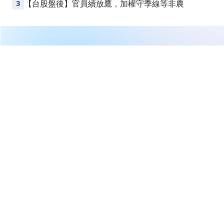
3
【台股盤後】官員續放鷹，加權守季線等非農
繼續閱讀下一篇
【12:56 即時新聞】尚立(3360)股價勁揚至20.7元，CIS
代理營收爆發＋短中期多方結構續強
首頁
台股
新聞快訊
【12:56 即時新聞】尚立(3360)股
價勁揚至20.7元，CIS代理營收爆
發＋短中期多方結構續強