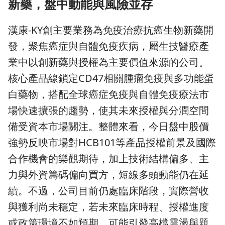
新藥，盤中動能與風險並存
漢康-KY創主要業務為免疫治療抗癌生物新藥開
發，聚焦癌症與自體免疫疾病，屬生技醫療產
業中以創新藥與授權為主要價值來源的公司。
核心產品線鎖定CD47相關腫瘤免疫與多功能蛋
白藥物，搭配全球癌症免疫與自體免疫療法市
場快速擴張的趨勢，使其未來授權與分潤空間
備受資本市場關注。整體來看，今日盤中股價
強勢反映市場對HCB101等產品授權前景及國際
合作機會的樂觀期待，加上技術結構偏多、主
力與外資籌碼偏向買方，短線多頭動能仍在延
續。不過，公司目前仍處臨床階段，實際營收
與獲利尚未穩定，若未來臨床時程、授權進度
或政策環境不如預期，可能引發高檔震盪與題