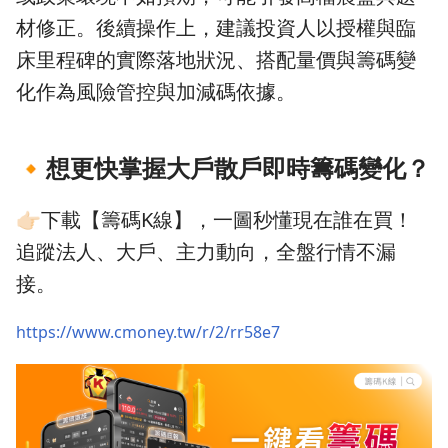
材修正。後續操作上，建議投資人以授權與臨
床里程碑的實際落地狀況、搭配量價與籌碼變
化作為風險管控與加減碼依據。
🔸
想更快掌握大戶散戶即時籌碼變化？
👉🏻下載【籌碼K線】，一圖秒懂現在誰在買！
追蹤法人、大戶、主力動向，全盤行情不漏
接。
https://www.cmoney.tw/r/2/rr58e7