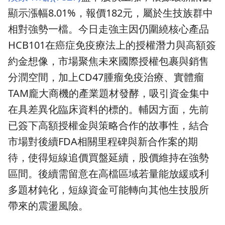
顯示漲幅8.01%，報價182元，屬於生技族群中
相對強勢一檔。今日走強主因仍圍繞核心產品
HCB101在癌症免疫療法上的授權潛力與高額簽
約金想像，市場聚焦未來國際授權包裹與銷售
分潤空間，加上CD47腫瘤免疫治療、實體瘤
TAM龐大商機的產業題材發酵，吸引資金集中
在具差異化臨床資料的標的。輔因方面，先前
已簽下高額授權金與策略合作的故事性，結合
市場對後續FDA相關里程碑與新合作案的期
待，使得短線追價買盤延續，股價維持在強勢
區間。後續需留意在高檔區域若量能放緩或利
多題材鈍化，短線資金可能轉向其他生技股所
帶來的震盪風險。