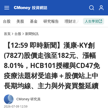
台股
美股
基金
研究報告
理財達人
新手入門
人生學習
首頁
台股
新聞快訊
【12:59 即時新聞】漢康-KY創
(7827)股價走強至182元、漲幅
8.01%，HCB101授權與CD47免
疫療法題材受追捧＋股價站上中
長期均線、主力與外資買盤延續
CMoney 研究員
2026-07-09 12:59