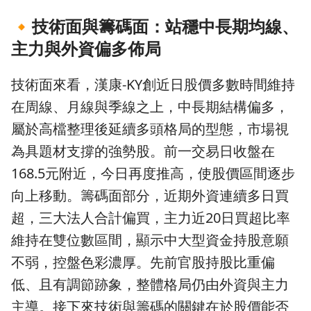
🔸
技術面與籌碼面：站穩中長期均線、
主力與外資偏多佈局
技術面來看，漢康-KY創近日股價多數時間維持
在周線、月線與季線之上，中長期結構偏多，
屬於高檔整理後延續多頭格局的型態，市場視
為具題材支撐的強勢股。前一交易日收盤在
168.5元附近，今日再度推高，使股價區間逐步
向上移動。籌碼面部分，近期外資連續多日買
超，三大法人合計偏買，主力近20日買超比率
維持在雙位數區間，顯示中大型資金持股意願
不弱，控盤色彩濃厚。先前官股持股比重偏
低、且有調節跡象，整體格局仍由外資與主力
主導。接下來技術與籌碼的關鍵在於股價能否