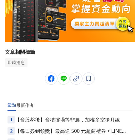
文章相關標籤
即時消息
最熱
最新
作者
1
【台股盤後】台積撐場等非農，加權多空搶月線
2
【每日簽到領獎】最高送 500 元超商禮券 + LINE
Points