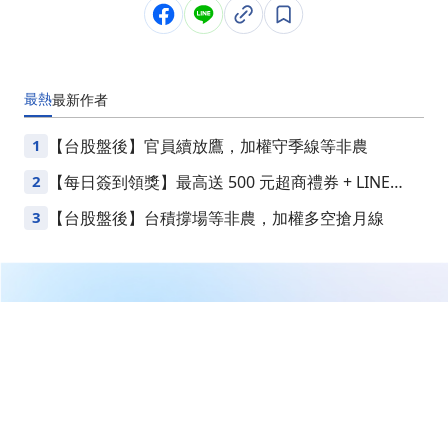
最熱
最新
作者
1
【台股盤後】官員續放鷹，加權守季線等非農
2
【每日簽到領獎】最高送 500 元超商禮券 + LINE
Points
3
【台股盤後】台積撐場等非農，加權多空搶月線
繼續閱讀下一篇
【09:29 即時新聞】律勝(3354)強勢攻高，短線資金湧入
AI基建概念，技術面多頭訊號明確