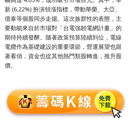
新 (6.22%) 扮演領漲指標，帶動華榮、大亞、
億泰等個股同步走揚。這次族群性的表態，主
要動能來自於市場對「台電強韌電網計畫」的
期待持續發酵。隨著政策預算陸續到位，電線
電纜作為基礎建設的重要環節，營運展望也跟
著看俏，資金也從其他熱門類股轉進，推升股
價。