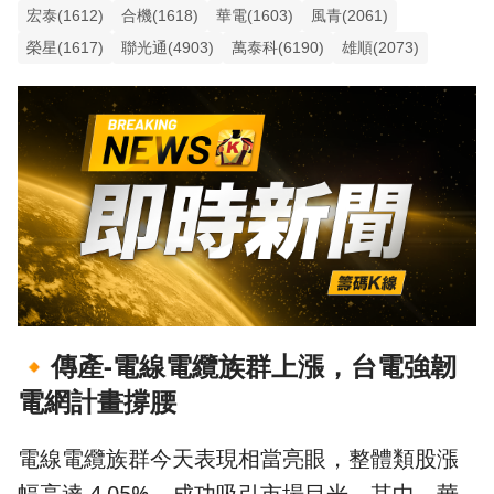
宏泰(1612)
合機(1618)
華電(1603)
風青(2061)
榮星(1617)
聯光通(4903)
萬泰科(6190)
雄順(2073)
🔸
傳產-電線電纜族群上漲，台電強韌
電網計畫撐腰
電線電纜族群今天表現相當亮眼，整體類股漲
幅高達 4.05%，成功吸引市場目光。其中，華