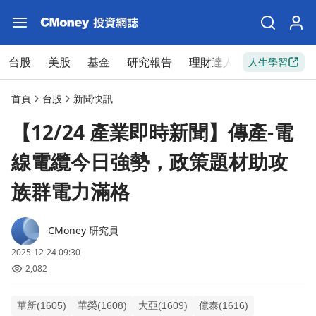
台股
美股
基金
研究報告
理財達人
新手入門
人生學習
首頁
台股
新聞快訊
【12/24 產業即時新聞】傳產-電
線電纜今日強勢，政策題材助攻
族群電力滿格
CMoney 研究員
2025-12-24 09:30
2,082
華新(1605)
華榮(1608)
大亞(1609)
億泰(1616)