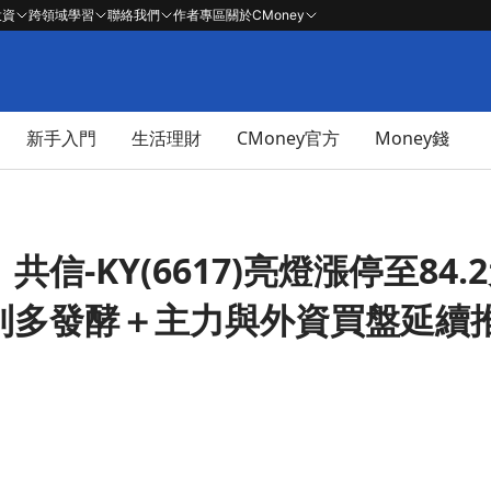
投資
跨領域學習
聯絡我們
作者專區
關於CMoney
新手入門
生活理財
CMoney官方
Money錢
】共信-KY(6617)亮燈漲停至84
利利多發酵＋主力與外資買盤延續