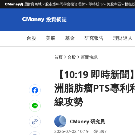
CMoney
理財寶商城
股市爆料同學會
投資理財
即時股市
美股專區
模擬
台股
美股
基金
研究報告
理財達人
首頁
台股
新聞快訊
【10:19 即時新聞
洲脂肪瘤PTS專
線攻勢
CMoney 研究員
2026-07-02 10:19
397