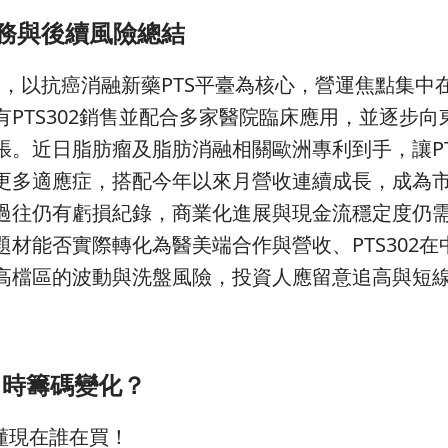
務與後續風險總結
業，以抗癌消融新藥PTS平臺為核心，營運焦點集中
PTS302銷售並配合多家醫院臨床應用，並逐步向
張。近日脂肪瘤及脂肪消融相關歐洲專利到手，讓P
更多適應症，搭配今年以來月營收連續成長，成為
過往仍有虧損紀錄，商業化進展與現金流穩定度仍
材能否實際轉化為醫美端合作與營收、PTS302在
高檔區的波動與洗盤風險，投資人應留意追高與短
即時籌碼變化？
秒懂現在誰在買！