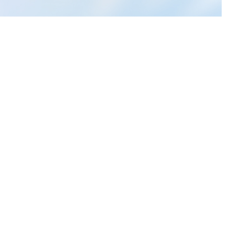
「價值破
作者文章
【08/06 產業即時新聞】傳產
照明族群盤中走揚，吉祥全漲
停亮燈，市場聚焦節能新商
【08/06 產業即時新聞】電子
機。
中游-NB與手機零組件族群午
盤強勢上漲，散熱與充電題材
【09:30 即時新聞】富世達
推升股價表現亮眼
(6805)股價上攻7.81%至1725
元，AI伺服器水冷需求延續＋
投信與主力買盤支撐短多結構
更多文章