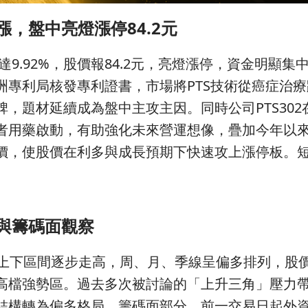
漲，盤中亮燈漲停84.2元
9.92%，股價報84.2元，亮燈漲停，資金明顯集
洲專利局核發專利證書，市場將PTS技術從癌症治
，題材延續成為盤中主攻主因。同時公司PTS302
者用藥啟動，有助強化未來營運想像，疊加今年以
價，使股價在利多與成長預期下快速攻上漲停板。
。
與籌碼面觀察
元上下區間逐步走高，周、月、季線呈偏多排列，股
高檔強勢區。過去多次被討論的「上升三角」壓力
結構轉為偏多格局。籌碼面部分，前一交易日起外