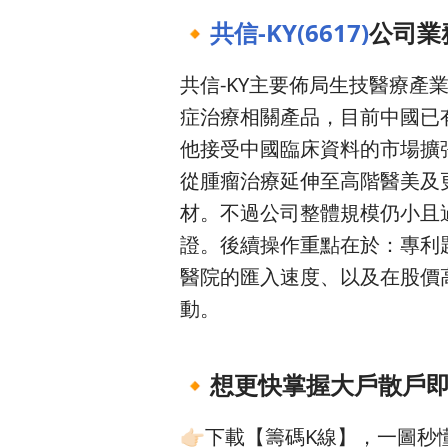
🔸
共信-KY(6617)
公司業
共信-KY主要佈局生技醫療產
症治療相關產品，目前中國已有
他接受中國臨床資料的市場擴
從腫瘤治療延伸至高階醫美及
材。不過公司整體規模仍小且
證。後續操作重點在於：專利題
醫院的匯入速度、以及在股價
動。
🔸
想更快掌握大戶散戶
👉🏻下載【籌碼K線】，一圖