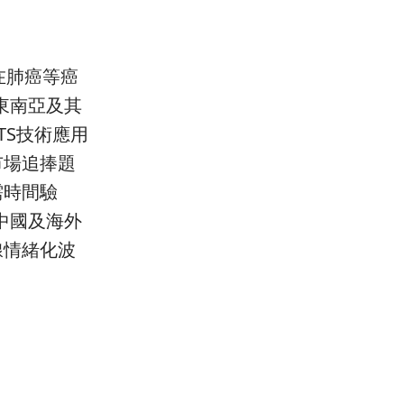
在肺癌等癌
東南亞及其
TS技術應用
市場追捧題
需時間驗
中國及海外
線情緒化波