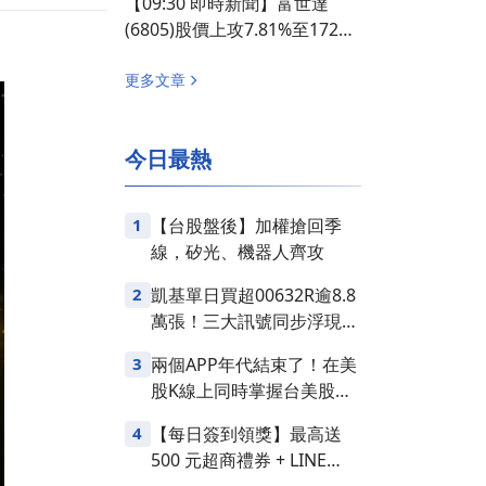
【09:30 即時新聞】富世達
推升股價表現亮眼
(6805)股價上攻7.81%至1725
元，AI伺服器水冷需求延續＋
投信與主力買盤支撐短多結構
更多文章
今日最熱
1
【台股盤後】加權搶回季
線，矽光、機器人齊攻
2
凱基單日買超00632R逾8.8
萬張！三大訊號同步浮現，
台股是否醞釀變盤？
3
兩個APP年代結束了！在美
股K線上同時掌握台美股損
益
4
【每日簽到領獎】最高送
500 元超商禮券 + LINE
Points