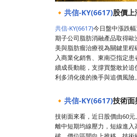
🔸
共信-KY(6617)
股價上
共信-KY(6617)
今日盤中漲跌幅達
期子公司脂肪消融產品取得歐
美與脂肪瘤治療視為關鍵里程碑
入商業化銷售、東南亞指定患
續成長動能，支撐買盤敢於追
利多消化後的換手與追價風險
🔸
共信-KY(6617)
技術面
技術面來看，近日股價由60
離中短期均線壓力，短線進入
破，價位區間向上推移，技術