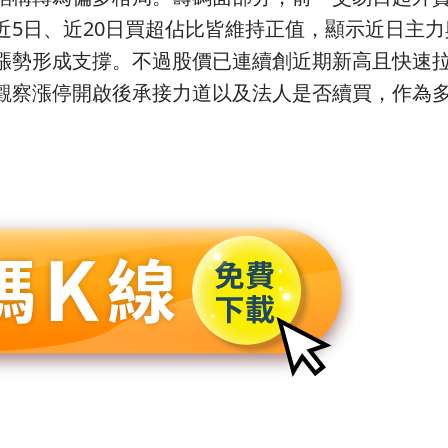
近5日、近20日買超佔比皆維持正值，顯示近日主
漲勢形成支撐。不過股價已連續創近期新高且快速
觀察漲停開啟後承接力道以及法人是否續買，作為