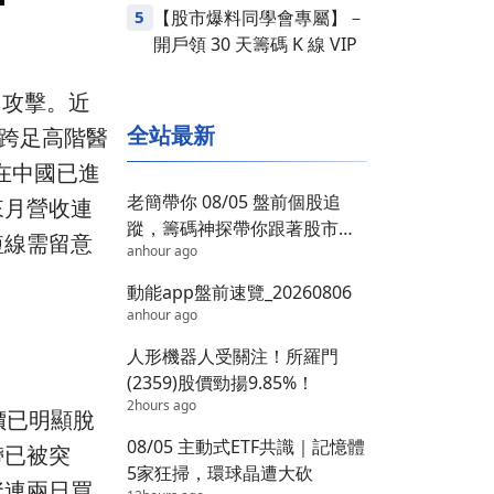
5
【股市爆料同學會專屬】－
開戶領 30 天籌碼 K 線 VIP
中攻擊。近
全站最新
療跨足高階醫
在中國已進
老簡帶你 08/05 盤前個股追
來月營收連
蹤，籌碼神探帶你跟著股市內
短線需留意
anhour ago
部大戶走！
動能app盤前速覽_20260806
anhour ago
人形機器人受關注！所羅門
(2359)股價勁揚9.85%！
2hours ago
價已明顯脫
08/05 主動式ETF共識｜記憶體
帶已被突
5家狂掃，環球晶遭大砍
資連兩日買