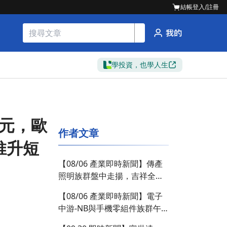
結帳
登入/註冊
學投資，也學人生
.2元，歐
作者文章
推升短
【08/06 產業即時新聞】傳產
照明族群盤中走揚，吉祥全漲
停亮燈，市場聚焦節能新商
【08/06 產業即時新聞】電子
機。
中游-NB與手機零組件族群午
盤強勢上漲，散熱與充電題材