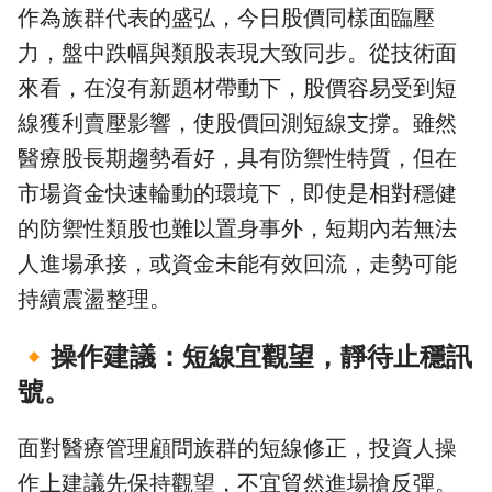
作為族群代表的盛弘，今日股價同樣面臨壓
力，盤中跌幅與類股表現大致同步。從技術面
來看，在沒有新題材帶動下，股價容易受到短
線獲利賣壓影響，使股價回測短線支撐。雖然
醫療股長期趨勢看好，具有防禦性特質，但在
市場資金快速輪動的環境下，即使是相對穩健
的防禦性類股也難以置身事外，短期內若無法
人進場承接，或資金未能有效回流，走勢可能
持續震盪整理。
🔸
操作建議：短線宜觀望，靜待止穩訊
號。
面對醫療管理顧問族群的短線修正，投資人操
作上建議先保持觀望，不宜貿然進場搶反彈。