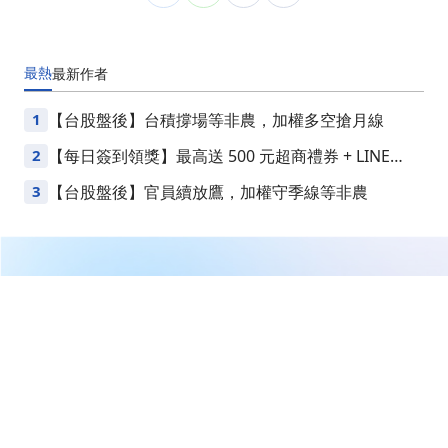
最熱
最新
作者
1
【台股盤後】台積撐場等非農，加權多空搶月線
2
【每日簽到領獎】最高送 500 元超商禮券 + LINE
Points
3
【台股盤後】官員續放鷹，加權守季線等非農
繼續閱讀下一篇
【10:00 即時新聞】百徽(6259)亮燈漲停24.8元，被動元
件族群資金點火＋均線多頭與籌碼偏多助攻