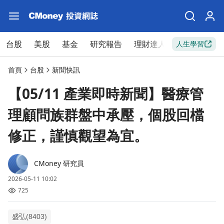
台股
美股
基金
研究報告
理財達人
新手入門
人生學習
首頁
台股
新聞快訊
【05/11 產業即時新聞】醫療管
理顧問族群盤中承壓，個股回檔
修正，謹慎觀望為宜。
CMoney 研究員
2026-05-11 10:02
725
盛弘(8403)