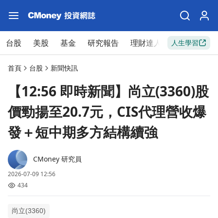
台股
美股
基金
研究報告
理財達人
新手入門
人生學習
首頁
台股
新聞快訊
【12:56 即時新聞】尚立(3360)股
價勁揚至20.7元，CIS代理營收爆
發＋短中期多方結構續強
CMoney 研究員
2026-07-09 12:56
434
尚立(3360)