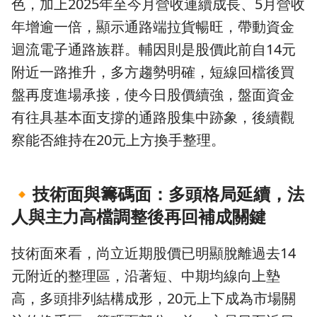
色，加上2025年至今月營收連續成長、5月營收
年增逾一倍，顯示通路端拉貨暢旺，帶動資金
迴流電子通路族群。輔因則是股價此前自14元
附近一路推升，多方趨勢明確，短線回檔後買
盤再度進場承接，使今日股價續強，盤面資金
有往具基本面支撐的通路股集中跡象，後續觀
察能否維持在20元上方換手整理。
🔸
技術面與籌碼面：多頭格局延續，法
人與主力高檔調整後再回補成關鍵
技術面來看，尚立近期股價已明顯脫離過去14
元附近的整理區，沿著短、中期均線向上墊
高，多頭排列結構成形，20元上下成為市場關