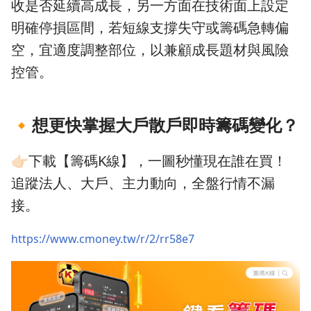
收是否延續高成長，另一方面在技術面上設定
明確停損區間，若短線支撐失守或籌碼急轉偏
空，宜適度調整部位，以兼顧成長題材與風險
控管。
🔸
想更快掌握大戶散戶即時籌碼變化？
👉🏻下載【籌碼K線】，一圖秒懂現在誰在買！
追蹤法人、大戶、主力動向，全盤行情不漏
接。
https://www.cmoney.tw/r/2/rr58e7