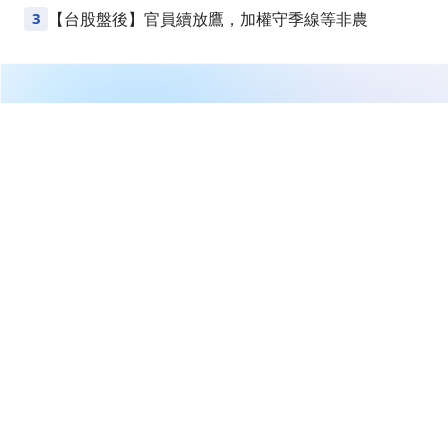
Points
3
【台股盤後】官員續放鷹，加權守季線等非農
繼續閱讀下一篇
【12:52 即時新聞】神基(3005)股價上漲至113.5元，歷
史新高營收催動買盤續攻＋法人與主力同步偏多佈局
首頁
台股
新聞快訊
【12:52 即時新聞】神基(3005)股
價上漲至113.5元，歷史新高營收
催動買盤續攻＋法人與主力同步