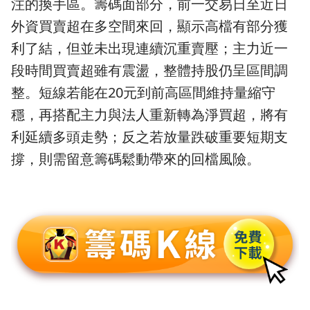
注的換手區。籌碼面部分，前一交易日至近日
外資買賣超在多空間來回，顯示高檔有部分獲
利了結，但並未出現連續沉重賣壓；主力近一
段時間買賣超雖有震盪，整體持股仍呈區間調
整。短線若能在20元到前高區間維持量縮守
穩，再搭配主力與法人重新轉為淨買超，將有
利延續多頭走勢；反之若放量跌破重要短期支
撐，則需留意籌碼鬆動帶來的回檔風險。