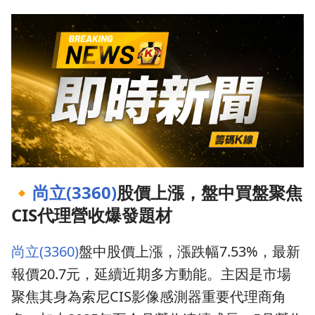
🔸
尚立(3360)
股價上漲，盤中買盤聚焦
CIS代理營收爆發題材
尚立(3360)
盤中股價上漲，漲跌幅7.53%，最新
報價20.7元，延續近期多方動能。主因是市場
聚焦其身為索尼CIS影像感測器重要代理商角