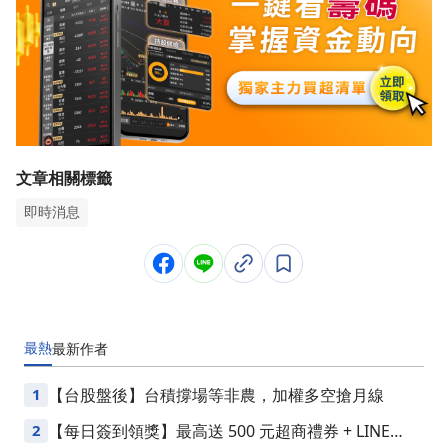
文章相關標籤
即時消息
最熱
最新
作者
1
【台股盤後】台積撐場等非農，加權多空搶月線
2
【每日簽到領獎】最高送 500 元超商禮券 + LINE