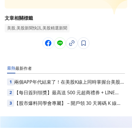
文章相關標籤
美股,美股新聞快訊,美股精選新聞
最熱
最新
作者
1
兩個APP年代結束了！在美股K線上同時掌握台美股損
益
2
【每日簽到領獎】最高送 500 元超商禮券 + LINE
Points
3
【股市爆料同學會專屬】－開戶領 30 天籌碼 K 線
VIP
繼續閱讀下一篇