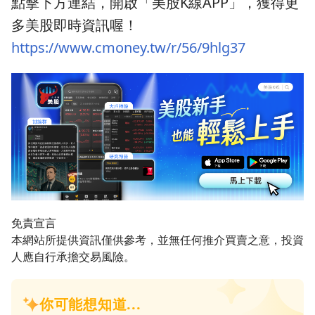
點擊下方連結，開啟「美股K線APP」，獲得更
多美股即時資訊喔！
https://www.cmoney.tw/r/56/9hlg37
免責宣言
本網站所提供資訊僅供參考，並無任何推介買賣之意，投資
人應自行承擔交易風險。