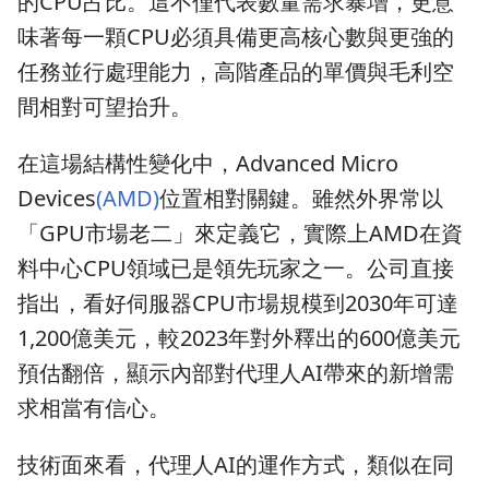
的CPU占比。這不僅代表數量需求暴增，更意
味著每一顆CPU必須具備更高核心數與更強的
任務並行處理能力，高階產品的單價與毛利空
間相對可望抬升。
在這場結構性變化中，Advanced Micro
Devices
(AMD)
位置相對關鍵。雖然外界常以
「GPU市場老二」來定義它，實際上AMD在資
料中心CPU領域已是領先玩家之一。公司直接
指出，看好伺服器CPU市場規模到2030年可達
1,200億美元，較2023年對外釋出的600億美元
預估翻倍，顯示內部對代理人AI帶來的新增需
求相當有信心。
技術面來看，代理人AI的運作方式，類似在同