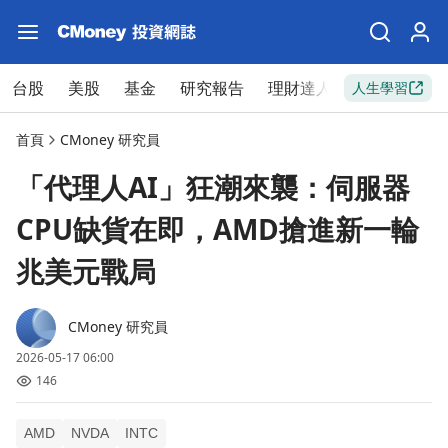
台股
美股
基金
研究報告
理財達人
新手入門
人生學習
首頁
CMoney 研究員
「代理人AI」狂潮來襲：伺服器
CPU缺貨在即，AMD搶進新一輪
兆美元戰局
CMoney 研究員
2026-05-17 06:00
146
AMD
NVDA
INTC