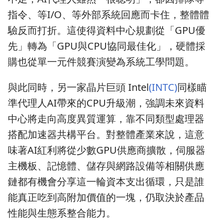
指令、等I/O、等外部系統回應而卡住，整體體
驗反而打折。這使得資料中心規劃從「GPU優
先」轉為「GPU與CPU協同最佳化」，硬體採
購也從單一元件競賽演變為系統工學問題。
與此同時，另一家晶片巨頭 Intel
(INTC)
同樣瞄
準代理人AI帶來的CPU升級潮，強調未來資料
中心將走向高度異質運算，靠不同類型處理器
搭配加速器共構平台。對整體產業來說，這意
味著AI紅利將從少數GPU供應商擴散，伺服器
主機板、記憶體、儲存與網路設備等相關供應
鏈都有機會分享這一輪資本支出循環，只是誰
能真正吃到高附加價值的一塊，仍取決於產品
性能與生態系整合能力。