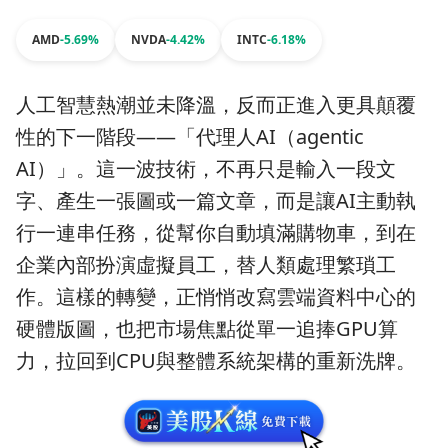
AMD
-5.69%
NVDA
-4.42%
INTC
-6.18%
人工智慧熱潮並未降溫，反而正進入更具顛覆
性的下一階段——「代理人AI（agentic
AI）」。這一波技術，不再只是輸入一段文
字、產生一張圖或一篇文章，而是讓AI主動執
行一連串任務，從幫你自動填滿購物車，到在
企業內部扮演虛擬員工，替人類處理繁瑣工
作。這樣的轉變，正悄悄改寫雲端資料中心的
硬體版圖，也把市場焦點從單一追捧GPU算
力，拉回到CPU與整體系統架構的重新洗牌。