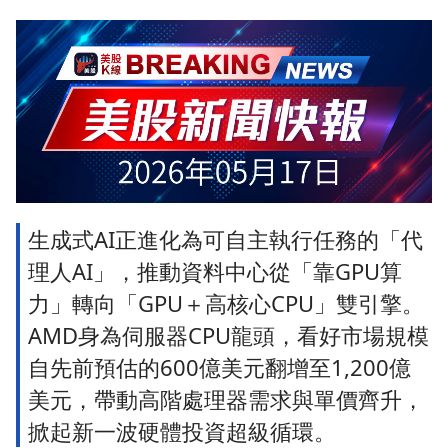
生成式AI正進化為可自主執行任務的「代
理人AI」，推動資料中心從「靠GPU算
力」轉向「GPU＋高核心CPU」雙引擎。
AMD身為伺服器CPU龍頭，看好市場規模
自先前預估的600億美元翻增至1,200億
美元，帶動高階處理器需求與單價齊升，
掀起新一波硬體投資超級循環。