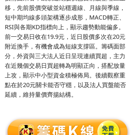
移，先前股價突破並站穩週線、月線與季線，
短中期均線多頭架構逐步成形，MACD轉正、
RSI與各期KD指標向上，顯示趨勢動能偏多。
前一交易日收在19.9元，近日股價多次在20元
附近換手，有機會成為短線支撐區。籌碼面部
分，外資與三大法人近日呈現連續買超，主力
在近幾個交易日買超轉為明顯正向，搭配放量
上攻，顯示中小型資金積極佈局。後續觀察重
點在於20元關卡能否守穩，以及法人買盤能否
延續，維持量價齊揚結構。