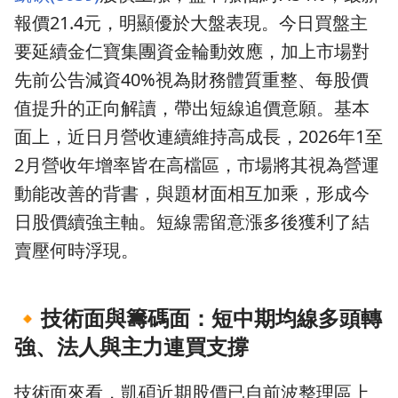
報價21.4元，明顯優於大盤表現。今日買盤主
要延續金仁寶集團資金輪動效應，加上市場對
先前公告減資40%視為財務體質重整、每股價
值提升的正向解讀，帶出短線追價意願。基本
面上，近日月營收連續維持高成長，2026年1至
2月營收年增率皆在高檔區，市場將其視為營運
動能改善的背書，與題材面相互加乘，形成今
日股價續強主軸。短線需留意漲多後獲利了結
賣壓何時浮現。
🔸
技術面與籌碼面：短中期均線多頭轉
強、法人與主力連買支撐
技術面來看，凱碩近期股價已自前波整理區上