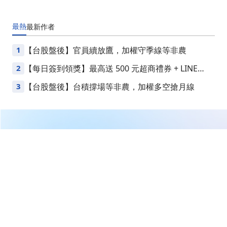
最熱
最新
作者
1
【台股盤後】官員續放鷹，加權守季線等非農
2
【每日簽到領獎】最高送 500 元超商禮券 + LINE
Points
3
【台股盤後】台積撐場等非農，加權多空搶月線
繼續閱讀下一篇
【12:06 即時新聞】邁科(6831)股價大漲至360元、漲幅
逾8%，受惠AI散熱與除息題材發酵，技術多頭結構配合
法人主力同步加碼