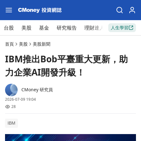
台股
美股
基金
研究報告
理財達人
新手入門
人生學習
首頁
美股
美股新聞
IBM推出Bob平臺重大更新，助
力企業AI開發升級！
CMoney 研究員
2026-07-09 19:04
28
IBM