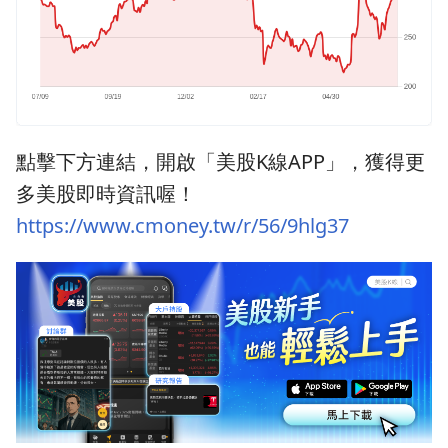
點擊下方連結，開啟「美股K線APP」，獲得更
多美股即時資訊喔！
https://www.cmoney.tw/r/56/9hlg37