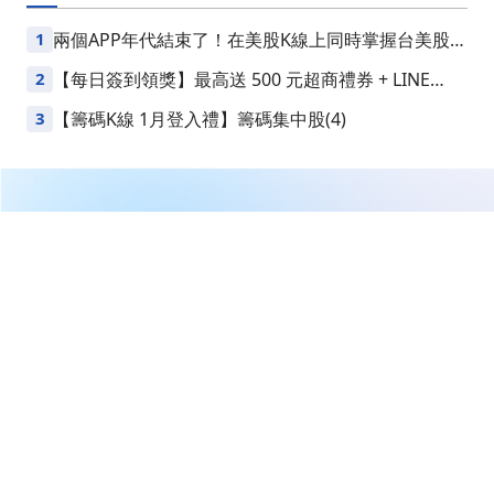
1
兩個APP年代結束了！在美股K線上同時掌握台美股損
益
2
【每日簽到領獎】最高送 500 元超商禮券 + LINE
Points
3
【籌碼K線 1月登入禮】籌碼集中股(4)
繼續閱讀下一篇
DBM Global 宣佈每股派息 $3.12，總額達 $1200 萬美
元！
首頁
美股
美股新聞
DBM Global 宣佈每股派息