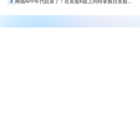
3
兩個APP年代結束了！在美股K線上同時掌握台美股損
益
繼續閱讀下一篇
費半狂跌一成！台指夜盤重挫，半導體迎修正
首頁
台股
新聞快訊
費半狂跌一成！台指夜盤重挫，
半導體迎修正
財經焦點情報站
2026-06-06 14:15
327