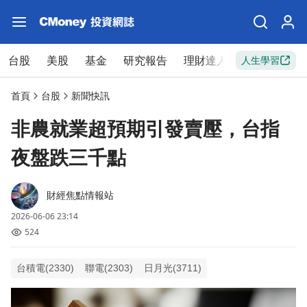
台股
美股
基金
研究報告
理財達人
新手入門
人生學習
首頁
台股
新聞快訊
非農就業超預期引發賣壓，台指
夜盤跌三千點
財經焦點情報站
2026-06-06 23:14
524
台積電(2330)
聯電(2303)
日月光(3711)