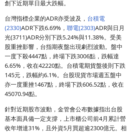
創下近期單日最大跌幅。
台灣指標企業的ADR亦受波及，
台積電
(2330)
ADR下跌6.69%，
聯電(2303)
ADR與日月
光(3711)ADR分別下跌5.24%與11.38%。受美
股重挫影響，台指期夜盤出現劇烈波動。盤中
一度下殺4447點，終場下跌3006點，跌幅達
6.65%，收在42220點。台積電期貨盤後則下跌
145元，跌幅約6.1%。台股現貨市場週五盤中
亦一度重挫1467點，終場下跌606.52點，收在
45070.94點。
針對近期股市波動，金管會公布數據指出台股
基本面具備一定支撐，上市櫃公司前4月累計營
收年增達31%，且外資5月買超逾2300億元。相