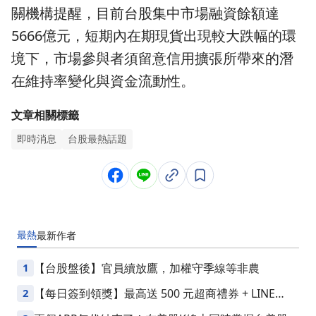
關機構提醒，目前台股集中市場融資餘額達
5666億元，短期內在期現貨出現較大跌幅的環
境下，市場參與者須留意信用擴張所帶來的潛
在維持率變化與資金流動性。
文章相關標籤
即時消息
台股最熱話題
最熱
最新
作者
1
【台股盤後】官員續放鷹，加權守季線等非農
2
【每日簽到領獎】最高送 500 元超商禮券 + LINE
Points