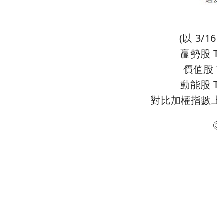
(以 3/
贏勢股 T
價值股 T
動能股 T
對比加權指數上