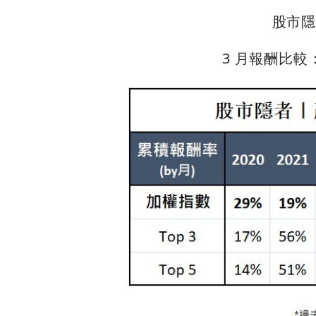
股市隱
3 月報酬比較：贏