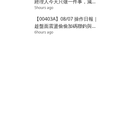
經理人今天只做一件事，減碼
5hours ago
台積電
【00403A】08/07 操作日報｜
趁盤面震盪偷偷加碼聯鈞與長
6hours ago
興