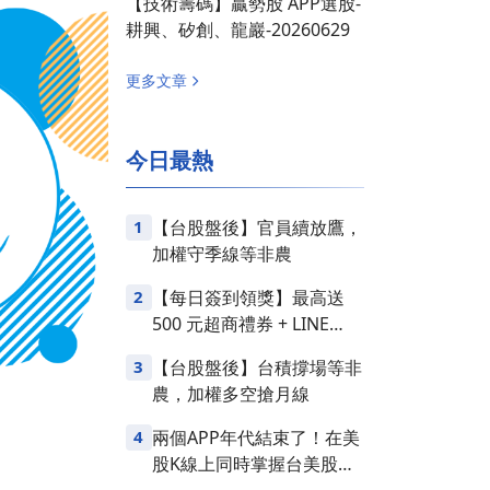
【技術籌碼】贏勢股 APP選股-
耕興、矽創、龍巖-20260629
更多文章
今日最熱
1
【台股盤後】官員續放鷹，
加權守季線等非農
2
【每日簽到領獎】最高送
500 元超商禮券 + LINE
Points
3
【台股盤後】台積撐場等非
農，加權多空搶月線
4
兩個APP年代結束了！在美
股K線上同時掌握台美股損
益