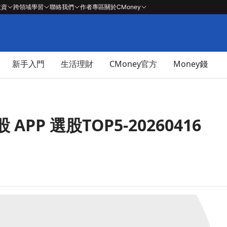
投資
跨領域學習
聯絡我們
作者專區
關於CMoney
新手入門
生活理財
CMoney官方
Money錢
PP 選股TOP5-20260416