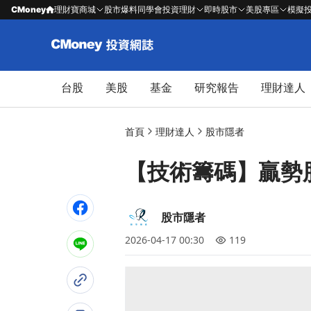
CMoney
理財寶商城
股市爆料同學會
投資理財
即時股市
美股專區
模擬
台股
美股
基金
研究報告
理財達人
首頁
理財達人
股市隱者
【技術籌碼】贏勢股 A
股市隱者
2026-04-17 00:30
119