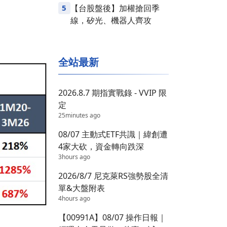
5
【台股盤後】加權搶回季
線，矽光、機器人齊攻
全站最新
2026.8.7 期指實戰錄 - VVIP 限
定
25minutes ago
08/07 主動式ETF共識｜緯創遭
4家大砍，資金轉向跌深
3hours ago
2026/8/7 尼克萊RS強勢股全清
單&大盤附表
4hours ago
【00991A】08/07 操作日報｜