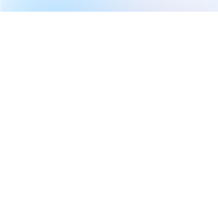
繼續閱讀下一篇
【技術籌碼】贏勢股 APP 選股TOP5-20260518
首頁
理財達人
股市隱者
【技術籌碼】贏勢股 APP 選股
TOP5-20260518
股市隱者
2026-05-18 16:14
1,102