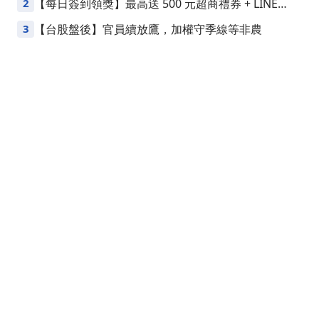
2
【每日簽到領獎】最高送 500 元超商禮券 + LINE
Points
3
【台股盤後】官員續放鷹，加權守季線等非農
關於我們
部落格
加入我們
理財寶商城
美股專區
理財寶
美股放大鏡