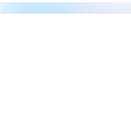
繼續閱讀下一篇
【 新婚族注意】你買得起多少錢的房子？一分鐘算給你
看 [內附EXCEL免費下載]
首頁
Mr.Market 市場先生
【 新婚族注意】你買得起多少錢
的房子？一分鐘算給你看 [內附
EXCEL免費下載]
Mr.Market 市場先生
2018-07-23 09:29
(更新：2020-01-05 08:53)