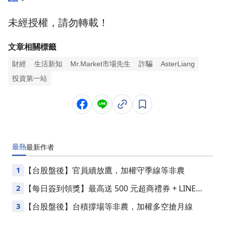
未經授權，請勿轉載！
文章相關標籤
財經
生活新知
Mr.Market市場先生
詐騙
AsterLiang
投資第一站
最熱
最新
作者
1
【台股盤後】官員續放鷹，加權守季線等非農
2
【每日簽到領獎】最高送 500 元超商禮券 + LINE
Points
3
【台股盤後】台積撐場等非農，加權多空搶月線