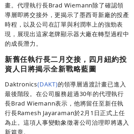
畫。代理執行長Brad Wiemann除了確認領
導層即將交接外，更揭示了墨西哥新廠的投產
時程，以及公司在訂單與利潤率上的強勁表
現，展現出這家老牌顯示器大廠在轉型過程中
的成長潛力。
新舊任執行長二月交接，四月紐約投
資人日將揭示全新戰略藍圖
Daktronics
(DAKT)
的領導層過渡計畫已進入
最後階段。在公司服務超過30年的代理執行
長Brad Wiemann表示，他將留任至新任執
行長Ramesh Jayaraman於2月1日正式上任
為止。這項人事變動象徵著公司治理即將邁入
新篇章。