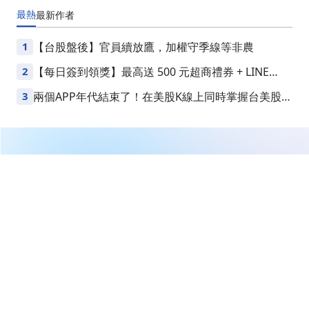
最熱
最新
作者
1
【台股盤後】官員續放鷹，加權守季線等非農
2
【每日簽到領獎】最高送 500 元超商禮券 + LINE
Points
3
兩個APP年代結束了！在美股K線上同時掌握台美股損
益
繼續閱讀下一篇
【即時新聞】Daktronics(DAKT)迎新執行長與墨西哥新
廠投產，訂單年增12%推升營運展望
首頁
美股
美股新聞
【即時新聞】Daktronics(DAKT)