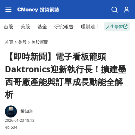
台股
美股
基金
研究報告
理財達人
新手入門
人生學習
首頁
美股
美股新聞
【即時新聞】電子看板龍頭
Daktronics迎新執行長！擴建墨
西哥廠產能與訂單成長動能全解
析
權知道
2026-01-23 18:13
534