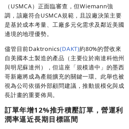
（USMCA）正面臨審查，但Wiemann強
調，該廠符合USMCA規範，且設廠決策主要
是基於成本考量、工廠多元化需求及鄰近美國
邊境的地理優勢。
儘管目前Daktronics
(DAKT)
約80%的營收來
自美國本土製造的產品（主要位於南達科他州
與明尼蘇達州），但這座「規模適中」的墨西
哥新廠將成為產能擴充的關鍵一環。此舉也被
視為公司依循外部顧問建議，推動規模化與成
長計畫的重要佈局。
訂單年增12%推升積壓訂單，營運利
潤率逼近長期目標區間