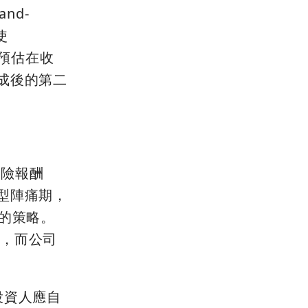
nd-
使
預估在收
成後的第二
險報酬
型陣痛期，
期的策略。
入，而公司
投資人應自