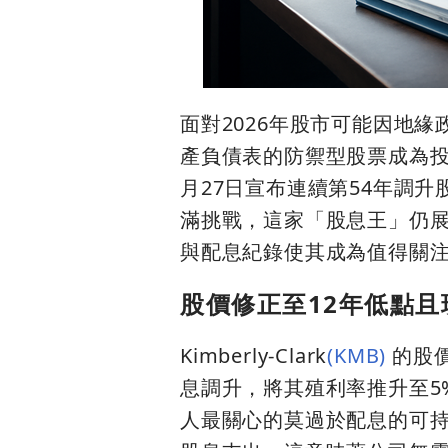
面對2026年股市可能因地
產負債表的防禦型股票成為投資人
月27日宣布連續第54年調升
滿挑戰，這家「股息王」仍
與配息紀錄使其成為值得關
股價修正至12年低點
Kimberly-Clark
(KMB)
的股價
息調升，將其殖利率推升至5
人最關心的莫過於配息的可