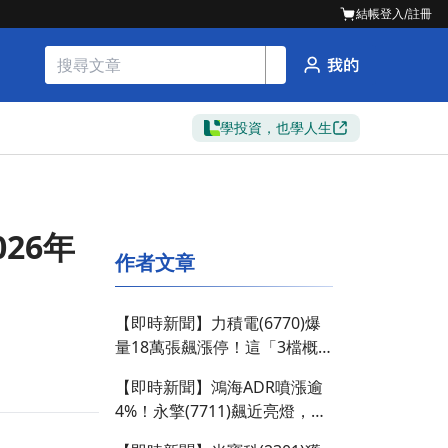
結帳
登入/註冊
學投資，也學人生
26年
作者文章
【即時新聞】力積電(6770)爆
量18萬張飆漲停！這「3檔概
念股」竟遭大戶急殺？
【即時新聞】鴻海ADR噴漲逾
4%！永擎(7711)飆近亮燈，大
戶卡位還能追嗎？