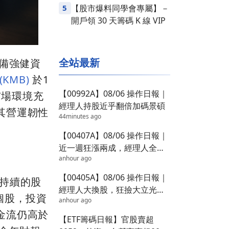
5
【股市爆料同學會專屬】－
開戶領 30 天籌碼 K 線 VIP
全站最新
具備強健資
(KMB)
於1
【00992A】08/06 操作日報｜
市場環境充
經理人持股近乎翻倍加碼景碩
其營運韌性
44minutes ago
【00407A】08/06 操作日報｜
近一週狂漲兩成，經理人全面
anhour ago
減碼
【00405A】08/06 操作日報｜
持續的股
經理人大換股，狂撿大立光砍
個股，投資
anhour ago
環球晶
金流仍高於
【ETF籌碼日報】官股賣超