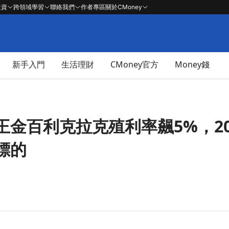
投資
跨領域學習
聯絡我們
作者專區
關於CMoney
新手入門
生活理財
CMoney官方
Money錢
金百利克拉克殖利率飆5%，20
標的