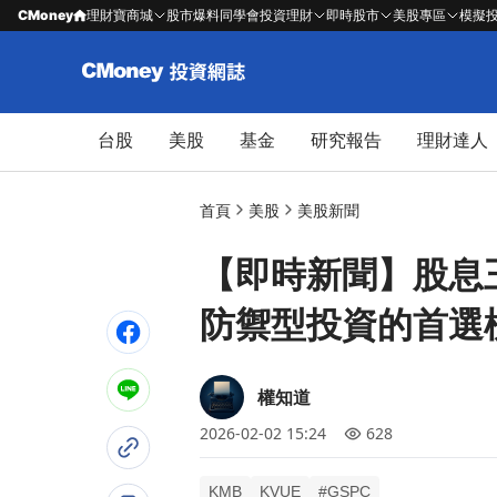
CMoney
理財寶商城
股市爆料同學會
投資理財
即時股市
美股專區
模擬
台股
美股
基金
研究報告
理財達人
首頁
美股
美股新聞
【即時新聞】股息王
防禦型投資的首選
權知道
2026-02-02 15:24
628
KMB
KVUE
#GSPC