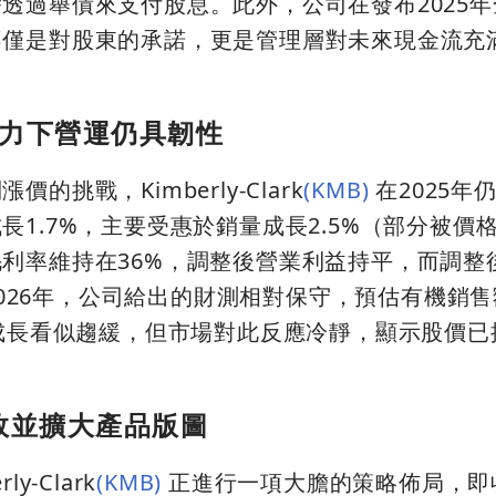
透過舉債來支付股息。此外，公司在發布2025
不僅是對股東的承諾，更是管理層對未來現金流充
壓力下營運仍具韌性
挑戰，Kimberly-Clark
(KMB)
在2025年
1.7%，主要受惠於銷量成長2.5%（部分被價格下
利率維持在36%，調整後營業利益持平，而調整
望2026年，公司給出的財測相對保守，預估有機銷
然成長看似趨緩，但市場對此反應冷靜，顯示股價已
綜效並擴大產品版圖
-Clark
(KMB)
正進行一項大膽的策略佈局，即