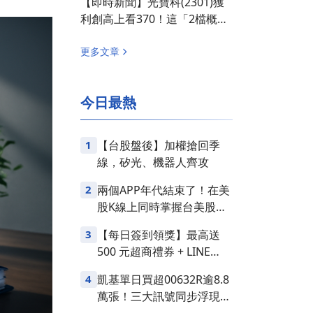
【即時新聞】光寶科(2301)獲
利創高上看370！這「2檔概念
股」多空爆分歧？
更多文章
今日最熱
1
【台股盤後】加權搶回季
線，矽光、機器人齊攻
2
兩個APP年代結束了！在美
股K線上同時掌握台美股損
益
3
【每日簽到領獎】最高送
500 元超商禮券 + LINE
Points
4
凱基單日買超00632R逾8.8
萬張！三大訊號同步浮現，
台股是否醞釀變盤？