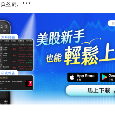
負盈虧。***