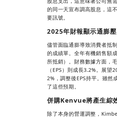
股息支出，這意味著公司無需
的同一天宣布調高股息，這
要訊號。
2025年財報顯示通膨
儘管面臨通膨導致消費者抵制漲價的
的成績單。全年有機銷售額成長
所抵銷）。財務數據方面，毛
（EPS）則成長3.2%。展
2%，調整後EPS持平。雖
了這些預期。
併購Kenvue將產生
除了本身的營運調整，Kimberly