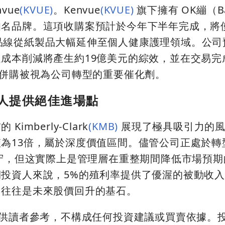
vue
(KVUE)
。Kenvue
(KVUE)
旗下擁有 OK繃（Ba
l）等知名品牌。這項收購案預計於今年下半年完成，將
品線從紙製品大幅延伸至個人健康護理領域。公司
成本削減將產生約19億美元的綜效，並在交易完
項併購被視為公司轉型的重要催化劑。
資人提供絕佳進場點
mberly-Clark
(KMB)
展現了極具吸引力的風
為13倍，屬於深度價值區間。儘管公司正處於轉
保守，但这實際上是管理層在重整期間降低市場預
投資人來說，5%的殖利率提供了優渥的被動收
，往往是未來股價回升的基石。
僅供讀者參考，不構成任何投資建議或買賣依據。