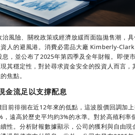
緣政治風險、關稅政策或經濟放緩而面臨拋售潮，
的避風港。消費必需品大廠 Kimberly-Clark
股息，並公布了2025年第四季及全年財報。即便
展現其穩定性，對於尋求資金安全的投資人而言，
注的焦點。
且現金流足以支撐配息
目前徘徊在近12年來的低點，這波股價回調加上
%，遠高於歷史平均約3%的水準。對於高殖利率
持續性。分析財報數據顯示，公司的獲利與自由現