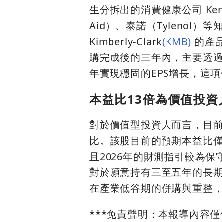
生分拆出的消費健康公司 Ken
Aid）、泰諾（Tyleno
Kimberly-Clark
(KMB)
的產
購完成後的三年內，主要透過
年實現穩固的EPS增長，這
本益比13倍為價值投
對於價值型投資人而言，目前的 Ki
比。該股目前的預期本益比僅
且2026年的財測指引較為
對於願意持有三至五年的長期
在產業低谷期的併購與重整
***免責聲明：本報導內容