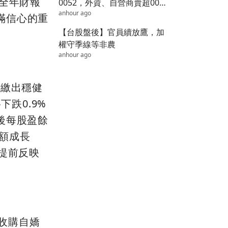
年全年財報
0052，外資、自營商賣超0050
anhour ago
達23億
滿信心的重
【台股盤後】官員續放鷹，加
權守季線等非農
anhour ago
仍繳出穩健
跌0.9%
後每股盈餘
售額成長
提前反映
收購自嬌