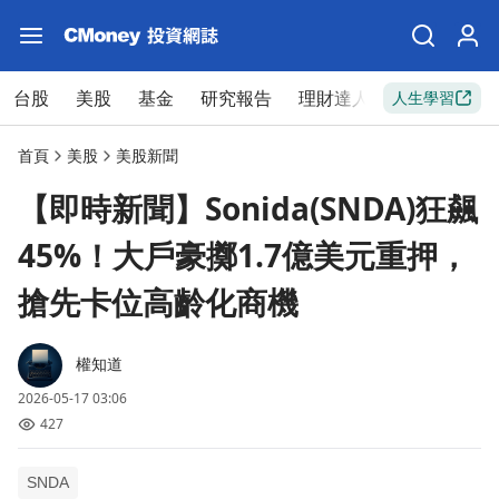
台股
美股
基金
研究報告
理財達人
新手入門
人生學習
首頁
美股
美股新聞
【即時新聞】Sonida(SNDA)狂飆
45%！大戶豪擲1.7億美元重押，
搶先卡位高齡化商機
權知道
2026-05-17 03:06
427
SNDA