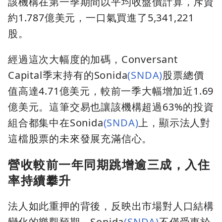
該機構在第一季期間以平均收盤價計算，斥資
約1.787億美元，一口氣買進了5,341,221
股。
經過這次大幅度的加碼，Conversant
Capital季末持有的Sonida
(SNDA)
股票總價
值高達4.71億美元，較前一季大幅增加近1.69
億美元。這筆交易也讓該機構超過63%的投資
組合都集中在Sonida
(SNDA)
上，顯示法人對
這檔股票的未來發展充滿信心。
營收較前一年同期跳增逾三成，入住
率持續攀升
法人如此重押的背後，反映出市場對人口結構
變化的樂觀預期。Sonida
(SNDA)
不僅受惠於