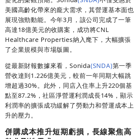
美國高齡化帶來的龐大需求，其營運基本面也
展現強勁動能。今年3月，該公司完成了一筆
高達18億美元的收購案，成功將CNL
Healthcare Properties納入麾下，大幅擴張
了企業規模與市場版圖。
從最新財報數據來看，Sonida
(SNDA)
第一季
營收達到1.226億美元，較前一年同期大幅跳
增超過30%。此外，同店入住率上升220個基
點至87.2%，社區淨營運利潤成長14%，顯示
利潤率的擴張成功緩解了勞動力和營運成本上
升的壓力。
併購成本推升短期虧損，長線聚焦高