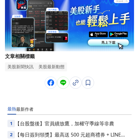
文章相關標籤
美股新聞快訊
美股最新動態
最熱
最新
作者
1
【台股盤後】官員續放鷹，加權守季線等非農
2
【每日簽到領獎】最高送 500 元超商禮券 + LINE