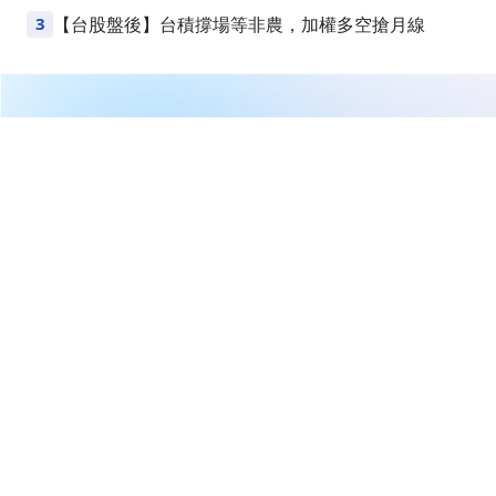
Points
3
【台股盤後】台積撐場等非農，加權多空搶月線
繼續閱讀下一篇
【即時新聞】SkyWater Technology(SKYT)搭上量子計
算熱潮營收大增29%，最新獲法人狂掃12.5萬股！
首頁
美股
美股新聞
【即時新聞】SkyWater
Technology(SKYT)搭上量子計算
熱潮營收大增29%，最新獲法人