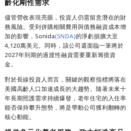
齡化剛性需求
儘管營收表現亮眼，投資人仍需留意潛在的財
務風險。受到併購相關費用與債務融資成本增
加的影響，Sonida
(SNDA)
的淨虧損擴大至
4,120萬美元。同時，該公司還面臨一筆將於
2027年到期的過渡性融資需要重新籌措資
金。
對於長線投資人而言，關鍵的觀察指標將落在
美國高齡人口加速成長的大趨勢。隨著未來十
年長期照護需求持續爆發，老年住宅的入住率
能否保持攀升態勢，將是帶動公司獲利翻轉的
核心動能。