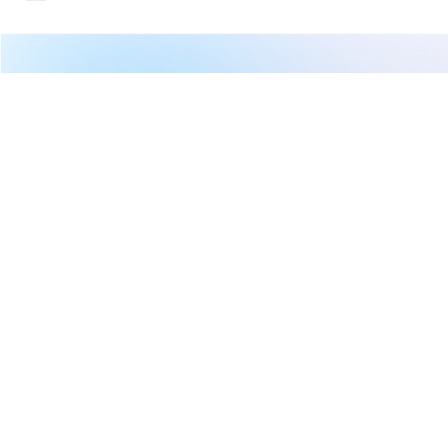
Points
繼續閱讀下一篇
【即時新聞】NVDA最新營收估暴增79%，這「2大新
品」發酵快卡位！
首頁
美股
美股新聞
【即時新聞】NVDA最新營收估暴
增79%，這「2大新品」發酵快卡
位！
權知道