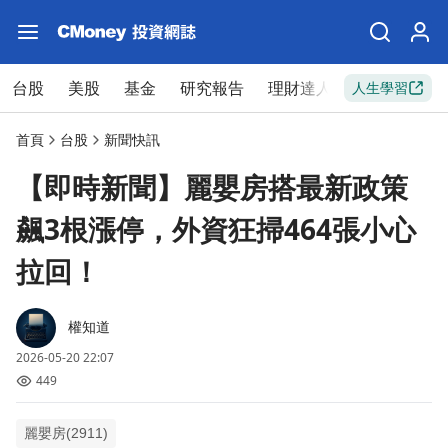
台股
美股
基金
研究報告
理財達人
新手入門
人生學習
首頁
台股
新聞快訊
【即時新聞】麗嬰房搭最新政策
飆3根漲停，外資狂掃464張小心
拉回！
權知道
2026-05-20 22:07
449
麗嬰房(2911)