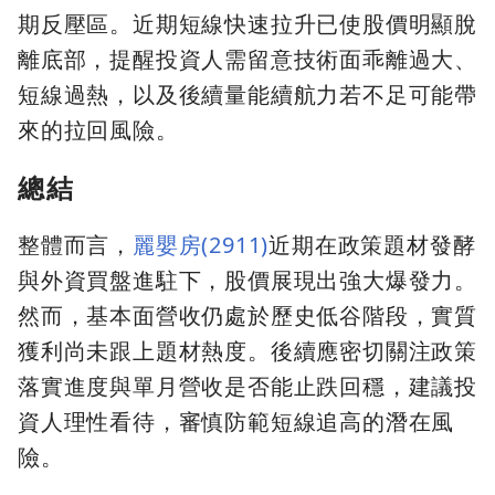
期反壓區。近期短線快速拉升已使股價明顯脫
離底部，提醒投資人需留意技術面乖離過大、
短線過熱，以及後續量能續航力若不足可能帶
來的拉回風險。
總結
整體而言，
麗嬰房(2911)
近期在政策題材發酵
與外資買盤進駐下，股價展現出強大爆發力。
然而，基本面營收仍處於歷史低谷階段，實質
獲利尚未跟上題材熱度。後續應密切關注政策
落實進度與單月營收是否能止跌回穩，建議投
資人理性看待，審慎防範短線追高的潛在風
險。