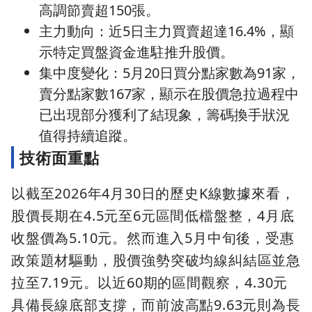
高調節賣超150張。
主力動向：近5日主力買賣超達16.4%，顯
示特定買盤資金進駐推升股價。
集中度變化：5月20日買分點家數為91家，
賣分點家數167家，顯示在股價急拉過程中
已出現部分獲利了結現象，籌碼換手狀況
值得持續追蹤。
技術面重點
以截至2026年4月30日的歷史K線數據來看，
股價長期在4.5元至6元區間低檔盤整，4月底
收盤價為5.10元。然而進入5月中旬後，受惠
政策題材驅動，股價強勢突破均線糾結區並急
拉至7.19元。以近60期的區間觀察，4.30元
具備長線底部支撐，而前波高點9.63元則為長