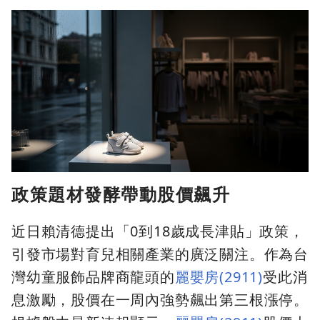
政策題材發酵帶動股價飆升
近日賴清德提出「0到18歲成長津貼」政策，
引發市場對育兒相關產業的廣泛關注。作為台
灣幼童服飾品牌商龍頭的
麗嬰房(2911)
受此消
息激勵，股價在一周內強勢飆出第三根漲停。