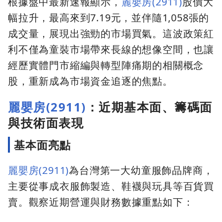
根據盤中最新速報顯示，
麗嬰房(2911)
股價大
幅拉升，最高來到7.19元，並伴隨1,058張的
成交量，展現出強勁的市場買氣。這波政策紅
利不僅為童裝市場帶來長線的想像空間，也讓
經歷實體門市縮編與轉型陣痛期的相關概念
股，重新成為市場資金追逐的焦點。
麗嬰房(2911)
：近期基本面、籌碼面
與技術面表現
基本面亮點
麗嬰房(2911)
為台灣第一大幼童服飾品牌商，
主要從事成衣服飾製造、鞋襪與玩具等百貨買
賣。觀察近期營運與財務數據重點如下：