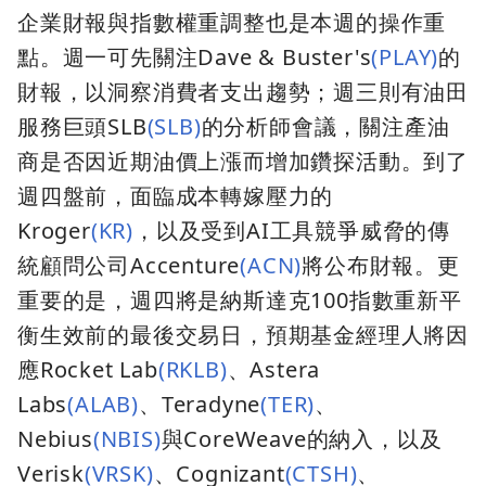
企業財報與指數權重調整也是本週的操作重
點。週一可先關注Dave & Buster's
(PLAY)
的
財報，以洞察消費者支出趨勢；週三則有油田
服務巨頭SLB
(SLB)
的分析師會議，關注產油
商是否因近期油價上漲而增加鑽探活動。到了
週四盤前，面臨成本轉嫁壓力的
Kroger
(KR)
，以及受到AI工具競爭威脅的傳
統顧問公司Accenture
(ACN)
將公布財報。更
重要的是，週四將是納斯達克100指數重新平
衡生效前的最後交易日，預期基金經理人將因
應Rocket Lab
(RKLB)
、Astera
Labs
(ALAB)
、Teradyne
(TER)
、
Nebius
(NBIS)
與CoreWeave的納入，以及
Verisk
(VRSK)
、Cognizant
(CTSH)
、