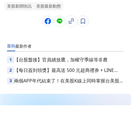
美股新聞快訊
美股最新動態
最熱
最新
作者
1
【台股盤後】官員續放鷹，加權守季線等非農
2
【每日簽到領獎】最高送 500 元超商禮券 + LINE
Points
3
兩個APP年代結束了！在美股K線上同時掌握台美股損
益
繼續閱讀下一篇
【即時新聞】最新星座能源(CEG)股價回跌浮現吸引力！
名嘴看好這3檔美股轉強