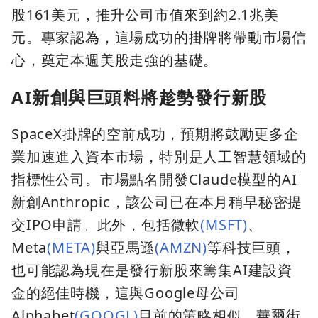
股161美元，推升公司市值來到約2.1兆美
元。專家認為，這場成功的掛牌將帶動市場信
心，奠定本週美股走強的基礎。
AI新創與巨頭料將趁勢發行新股
SpaceX掛牌的空前成功，預期將鼓勵更多企
業加速進入資本市場，特別是人工智慧領域的
指標性公司。市場點名開發Claude模型的AI
新創Anthropic，該公司已在本月稍早秘密提
交IPO申請。此外，包括微軟
(MSFT)
、
Meta
(META)
與亞馬遜
(AMZN)
等科技巨頭，
也可能認為現在是發行新股來籌集AI建設資
金的絕佳時機，這與Google母公司
Alphabet
(GOOGL)
目前的策略相似。華爾街