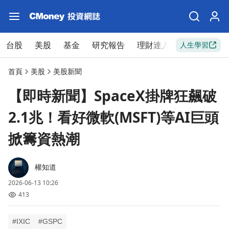
台股
美股
基金
研究報告
理財達人
新手入門
人生學習
首頁
美股
美股新聞
【即時新聞】SpaceX掛牌狂飆破
2.1兆！看好微軟(MSFT)等AI巨頭
掀籌資熱潮
權知道
2026-06-13 10:26
413
#IXIC
#GSPC