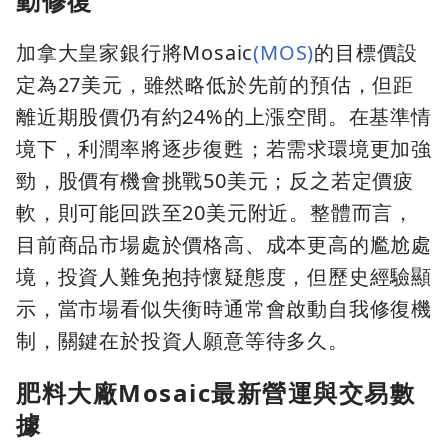
動修復
加拿大皇家銀行將Mosaic
(MOS)
的目標價設
定為27美元，雖然略低於先前的預估，但距
離近期股價仍有約24%的上漲空間。在基準情
境下，利潤率將逐步復甦；若需求環境更加強
勁，股價有機會挑戰50美元；反之若定價疲
軟，則可能回跌至20美元附近。整體而言，
目前商品市場處於價格高、成本更高的尷尬處
境，投資人難免抱持懷疑態度，但歷史經驗顯
示，當市場看似失衡時通常會啟動自我修復機
制，關鍵在於投資人願意等待多久。
肥料大廠Mosaic最新營運與交易數
據