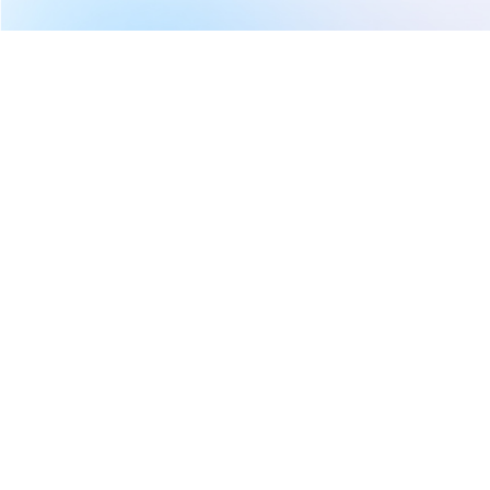
繼續閱讀下一篇
【即時新聞】最新「百億大單」發酵，ASML迎46億商機
要反轉了？
首頁
美股
美股新聞
【即時新聞】最新「百億大單」
發酵，ASML迎46億商機要反轉
了？
權知道
2026-05-13 15:30
489