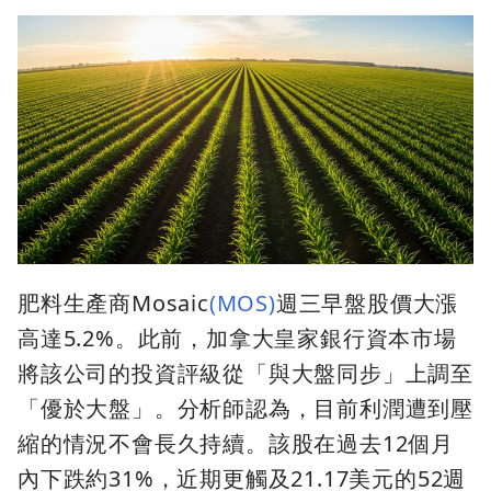
肥料生產商Mosaic
(MOS)
週三早盤股價大漲
高達5.2%。此前，加拿大皇家銀行資本市場
將該公司的投資評級從「與大盤同步」上調至
「優於大盤」。分析師認為，目前利潤遭到壓
縮的情況不會長久持續。該股在過去12個月
內下跌約31%，近期更觸及21.17美元的52週