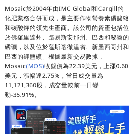
Mosaic於2004年由IMC Global和Cargill的
化肥業務合併而成，是主要作物營養素磷酸鹽
和碳酸鉀的領先生產商。該公司的資產包括位
於佛羅里達州、路易斯安那州、巴西和秘魯的
磷礦，以及位於薩斯喀徹溫省、新墨西哥州和
巴西的鉀鹽礦。根據最新交易數據，
Mosaic
(MOS)
收盤價為22.39美元，上漲0.60
美元，漲幅達2.75%，當日成交量為
11,121,360股，成交量較前一日變
動-35.91%。