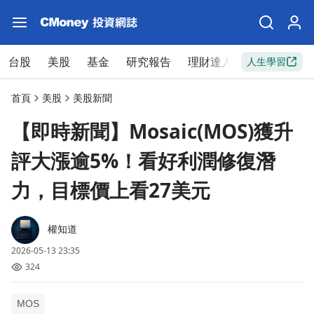
台股
美股
基金
研究報告
理財達人
新手入門
人生學習
首頁
美股
美股新聞
【即時新聞】Mosaic(MOS)獲升
評大漲逾5%！看好利潤修復潛
力，目標價上看27美元
權知道
2026-05-13 23:35
324
MOS