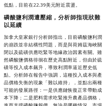
低點，目前在22.39美元附近震盪。
磷酸鹽利潤遭壓縮，分析師指現狀難
以延續
加拿大皇家銀行分析師指出，目前磷酸鹽利潤
的崩跌並非結構性問題，而是與荷姆茲海峽關
閉以及硫磺供應吃緊等地緣政治因素有關。雖
然磷酸鹽價格徘徊在歷史高點附近，但由於硫
磺等投入成本飆升，導致利潤率逼近歷史低
點。分析師在報告中強調，這種投入成本與產
品價格失衡的現象「難以維持」，並點出兩種
可能的發展路徑：一是供應鏈恢復正常帶動成
本下降；二是肥料需求吃緊推升農產品價格，
進而支撐磷酸鹽報價。無論是哪種情況，市場