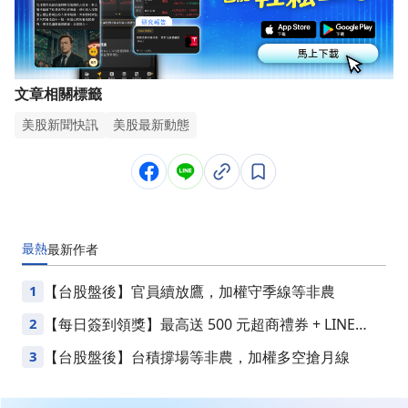
文章相關標籤
美股新聞快訊
美股最新動態
最熱
最新
作者
1
【台股盤後】官員續放鷹，加權守季線等非農
2
【每日簽到領獎】最高送 500 元超商禮券 + LINE
Points
3
【台股盤後】台積撐場等非農，加權多空搶月線