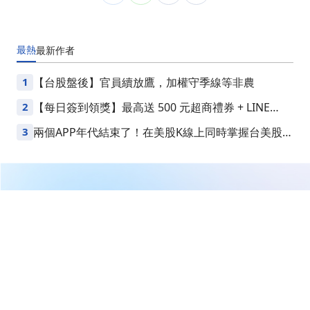
最熱
最新
作者
1
【台股盤後】官員續放鷹，加權守季線等非農
2
【每日簽到領獎】最高送 500 元超商禮券 + LINE
Points
3
兩個APP年代結束了！在美股K線上同時掌握台美股損
益
繼續閱讀下一篇
【即時新聞】AI推論需求帶動慧與科技(HPE)財報暴衝，
外資上調目標價上看75美元！