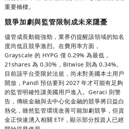
重要橋樑。
競爭加劇與監管限制成未來隱憂
儘管成長動能強勁，業界仍提醒該領域的知名
度尚低且競爭激烈。在費用率方面，
Grayscale 的 HYPG 僅 0.29% 為最低，
21shares 為 0.30%，Bitwise 則為 0.34%。
目前該平台受限於法規，尚未對美國本土用戶
開放，Pandl 預估要到 2027 年才可能有足夠
的監管明確性讓美國用戶進入。Geraci 則警
告，傳統金融與去中心化金融的競爭將日益白
熱化，雖然監管環境改善可能加劇競爭，但資
金正快速湧入相關 ETF，顯示部分投資人已經
開始提早佈局。