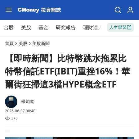
台股
美股
基金
研究報告
理財達人
新手入門
人生學習
首頁
美股
美股新聞
【即時新聞】比特幣跳水拖累比
特幣信託ETF(IBIT)重挫16%！華
爾街狂掃這3檔HYPE概念ETF
權知道
2026-06-07 00:40
378