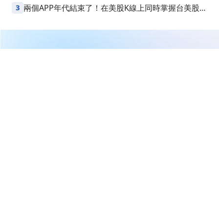
Points
3
兩個APP年代結束了！在美股K線上同時掌握台美股損
益
繼續閱讀下一篇
【即時新聞】微軟(MSFT)宣布百億美元日本AI投資計
畫！在地合作夥伴搭上熱潮狂飆逾20%
首頁
美股
美股新聞
【即時新聞】微軟(MSFT)宣布百
億美元日本AI投資計畫！在地合
作夥伴搭上熱潮狂飆逾20%