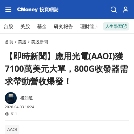
台股
美股
基金
研究報告
理財達人
新手入門
人生學習
首頁
美股
美股新聞
【即時新聞】應用光電(AAOI)獲
7100萬美元大單，800G收發器需
求帶動營收爆發！
權知道
2026-04-03 16:24
611
AAOI