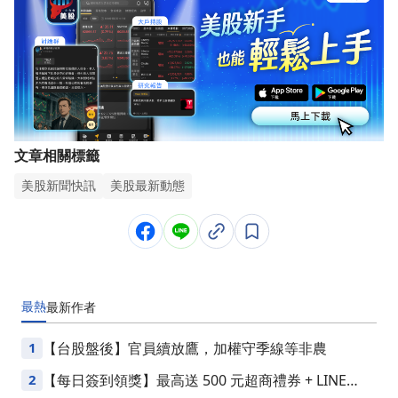
文章相關標籤
美股新聞快訊
美股最新動態
最熱
最新
作者
1
【台股盤後】官員續放鷹，加權守季線等非農
2
【每日簽到領獎】最高送 500 元超商禮券 + LINE