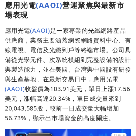
應用光電
(AAOI)
營運聚焦與最新市
場表現
應用光電
(AAOI)
是一家專業的光纖網路產品
供應商，業務主要涵蓋網際網路資料中心、有
線電視、電信及光纖到戶等終端市場。公司具
備從光學元件、次系統模組到完整設備的設計
與製造能力，並在美國、台灣與中國設有研發
與生產基地。在最新交易日中，應用光電
(AAOI)
收盤價為103.91美元，單日上漲17.56
美元，漲幅高達20.34%，單日成交量來到
20,043,585股，較前一日成交量大幅增加
56.73%，顯示出市場資金的高度關注。