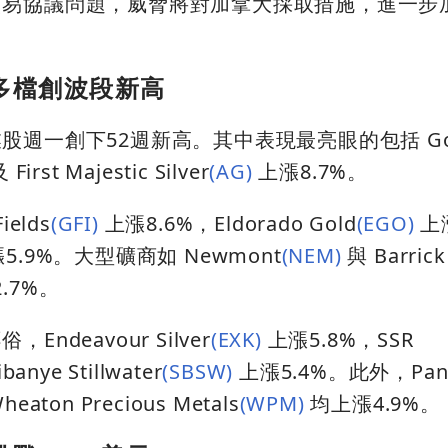
貿易協議問題，威脅將對加拿大採取措施，進一步
多檔創波段新高
週一創下52週新高。其中表現最亮眼的包括 Gold
rst Majestic Silver
(AG)
上漲8.7%。
elds
(GFI)
上漲8.6%，Eldorado Gold
(EGO)
上漲
5.9%。大型礦商如 Newmont
(NEM)
與 Barrick
.7%。
deavour Silver
(EXK)
上漲5.8%，SSR
nye Stillwater
(SBSW)
上漲5.4%。此外，Pa
eaton Precious Metals
(WPM)
均上漲4.9%。