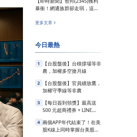
【即時新聞】智邦(2345)獲利
暴衝！網通族群卻走弱，這「3
檔概念股」面臨賣壓！
更多文章
今日最熱
1
【台股盤後】台積撐場等非
農，加權多空搶月線
2
【台股盤後】官員續放鷹，
加權守季線等非農
3
【每日簽到領獎】最高送
500 元超商禮券 + LINE
Points
4
兩個APP年代結束了！在美
股K線上同時掌握台美股損
益