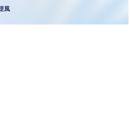
逆風
員重
作者文章
【即時新聞】光寶科(2301)獲
利創高！AI電源發威，這「2檔
概念股」多空分歧？
【即時新聞】宜鼎(5289)強勢
亮燈漲停，這「3檔概念股」卻
遭大戶反手倒貨！
【即時新聞】智邦(2345)獲利
暴衝！網通族群卻走弱，這「3