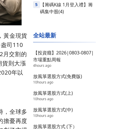
5
【籌碼K線 1月登入禮】籌
碼集中股(4)
全站最新
，黃金現貨
盎司110
【投資癮】2026|0803-0807|
2月交割的
市場重點周報
銀期貨則大漲
4hours ago
020年以
放風箏選股方式(免費版)
10hours ago
放風箏選股方式(上)
10hours ago
放風箏選股方式(中)
時，全球多
10hours ago
的擔憂再度
放風箏選股方式 (下）