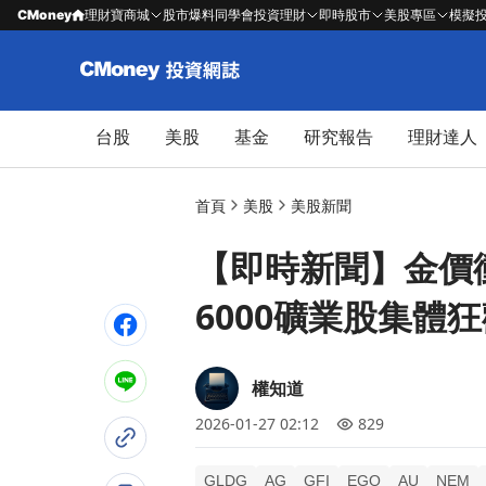
CMoney
理財寶商城
股市爆料同學會
投資理財
即時股市
美股專區
模擬
台股
美股
基金
研究報告
理財達人
首頁
美股
美股新聞
【即時新聞】金價
6000礦業股集體
權知道
2026-01-27 02:12
829
GLDG
AG
GFI
EGO
AU
NEM