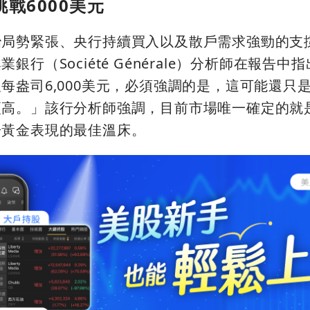
戰6000美元
治局勢緊張、央行持續買入以及散戶需求強勁的支
行（Société Générale）分析師在報告中
每盎司6,000美元，必須強調的是，這可能還只
更高。」該行分析師強調，目前市場唯一確定的就
於黃金表現的最佳溫床。