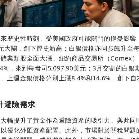
迎來歷史性時刻。受美國政府可能關門的擔憂影響
美元大關，創下歷史新高；白銀價格亦同步飆升至每
礦業類股全面大漲。紐約商品交易所（Comex）
4%，來到每盎司5,097.90美元；3月交割的白
美元。上週金銀價格分別上漲8.4%和14.6%，創下自2
升避險需求
，大幅提升了黃金作為避險資產的吸引力。與此同
，以優化外匯資產配置。此外，市場對於關稅問題