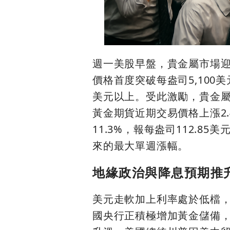
週一美股早盤，貴金屬市場
價格首度突破每盎司5,100
美元以上。受此激勵，貴金屬
黃金期貨近期交易價格上漲2.
11.3%，報每盎司112.85
來的最大單週漲幅。
地緣政治與降息預期推
美元走軟加上利率處於低檔
國央行正積極增加黃金儲備