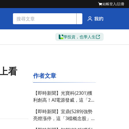
結帳
登入/註冊
學投資，也學人生
喊上看
作者文章
【即時新聞】光寶科(2301)獲
利創高！AI電源發威，這「2檔
概念股」多空分歧？
【即時新聞】宜鼎(5289)強勢
亮燈漲停，這「3檔概念股」卻
遭大戶反手倒貨！