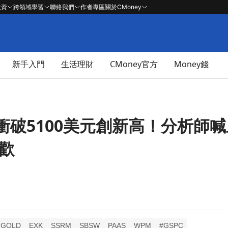
投資
跨領域學習
聯絡我們
作者專區
關於CMoney
新手入門
生活理財
CMoney官方
Money錢
衝破5100美元創新高！分析師
狂歡
GOLD
EXK
SSRM
SBSW
PAAS
WPM
#GSPC