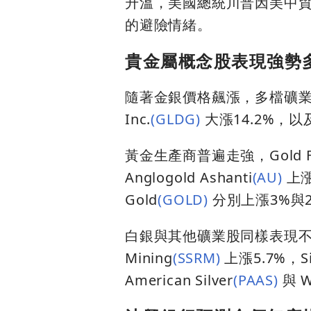
升溫，美國總統川普因美中
的避險情緒。
貴金屬概念股表現強勢
隨著金銀價格飆漲，多檔礦業股
Inc.
(GLDG)
大漲14.2%，以及 Fi
黃金生產商普遍走強，Gold Fi
Anglogold Ashanti
(AU)
上漲
Gold
(GOLD)
分別上漲3%與2
白銀與其他礦業股同樣表現不俗，En
Mining
(SSRM)
上漲5.7%，Siba
American Silver
(PAAS)
與 Wh