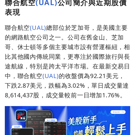
聯合航空
(UAL)
公司簡介與近期股價
表現
聯合航空
(UAL)
總部位於芝加哥，是美國主要
的網路航空公司之一。公司在舊金山、芝加
哥、休士頓等多個主要城市設有營運樞紐，相
比其他國內傳統同業，更專注於國際旅行與長
途航線，特別是跨太平洋市場。在最新交易日
中，聯合航空
(UAL)
的收盤價為92.21美元，
下跌2.87美元，跌幅為3.02%，單日成交量達
8,614,437股，成交量較前一日增加1.76%。