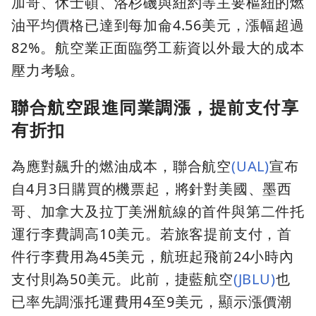
加哥、休士頓、洛杉磯與紐約等主要樞紐的燃
油平均價格已達到每加侖4.56美元，漲幅超過
82%。航空業正面臨勞工薪資以外最大的成本
壓力考驗。
聯合航空跟進同業調漲，提前支付享
有折扣
為應對飆升的燃油成本，聯合航空
(UAL)
宣布
自4月3日購買的機票起，將針對美國、墨西
哥、加拿大及拉丁美洲航線的首件與第二件托
運行李費調高10美元。若旅客提前支付，首
件行李費用為45美元，航班起飛前24小時內
支付則為50美元。此前，捷藍航空
(JBLU)
也
已率先調漲托運費用4至9美元，顯示漲價潮