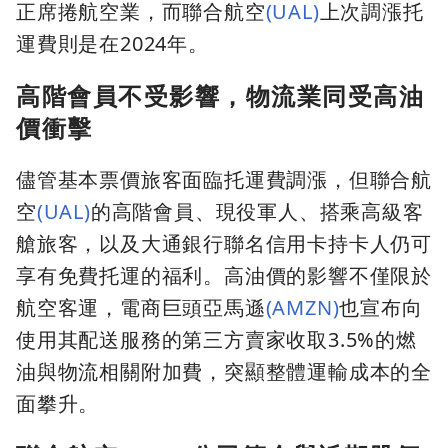
正席捲航空業，而聯合航空
(UAL)
上次調漲托
運費則是在2024年。
高階會員不受影響，物流業同受高油
價衝擊
儘管基本票價旅客面臨托運費調漲，但聯合航
空
(UAL)
的高階會員、現役軍人、搭乘高級客
艙旅客，以及大通銀行聯名信用卡持卡人仍可
享有免費托運的福利。高油價的影響不僅限於
航空客運，電商巨頭亞馬遜
(AMZN)
也宣布向
使用其配送服務的第三方賣家收取3.5%的燃
油與物流相關附加費，突顯整體運輸成本的全
面攀升。