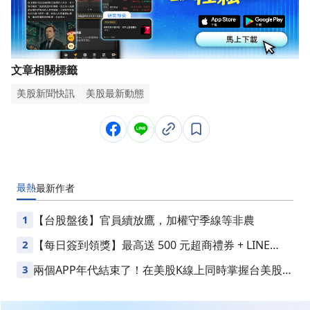
文章相關標籤
美股新聞快訊
美股最新動態
最熱
最新
作者
1
【台股盤後】官員續放鷹，加權守季線等非農
2
【每日簽到領獎】最高送 500 元超商禮券 + LINE
Points
3
兩個APP年代結束了！在美股K線上同時掌握台美股損
益