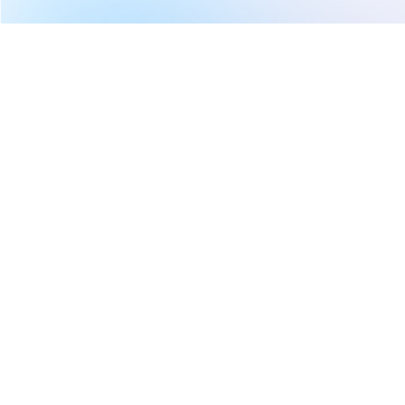
繼續閱讀下一篇
【即時新聞】達美航空(DAL)財報下週登場！中東局勢與
PCE數據將左右美股後市
首頁
美股
美股新聞
【即時新聞】達美航空(DAL)財報
下週登場！中東局勢與PCE數據將
左右美股後市
權知道
2026-04-03 00:09
339