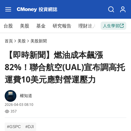
台股
美股
基金
研究報告
理財達人
新手入門
人生學習
首頁
美股
美股新聞
【即時新聞】燃油成本飆漲
82%！聯合航空(UAL)宣布調高托
運費10美元應對營運壓力
權知道
2026-04-03 08:10
357
#GSPC
#DJI