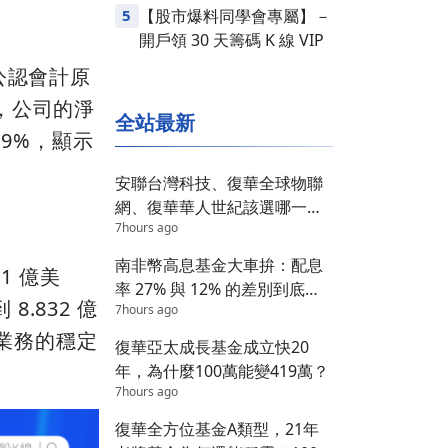
5
【股市爆料同學會專屬】－
開戶領 30 天籌碼 K 線 VIP
般公認會計原
上，公司的淨
全站最新
.9%，顯示
安聯台灣科技、復華全球物聯
網、復華華人世紀該選哪一
7hours ago
檔？答案在這 3 個維度
南非幣高息基金大車拚：配息
.1 億美
率 27% 與 12% 的差別到底在
.832 億
7hours ago
哪？
款業務的穩定
復華亞太成長基金成立快20
年，為什麼100萬能變419萬？
7hours ago
復華全方位基金A類型，21年