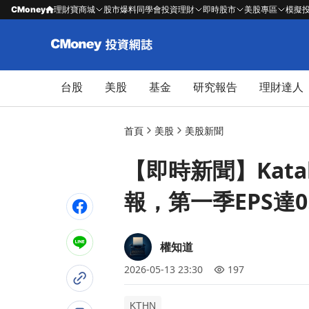
CMoney
理財寶商城
股市爆料同學會
投資理財
即時股市
美股專區
模擬
台股
美股
基金
研究報告
理財達人
首頁
美股
美股新聞
【即時新聞】Katahd
報，第一季EPS達
權知道
2026-05-13 23:30
197
KTHN