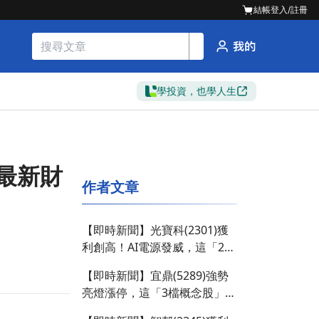
結帳
登入/註冊
學投資，也學人生
布最新財
作者文章
【即時新聞】光寶科(2301)獲
利創高！AI電源發威，這「2檔
概念股」多空分歧？
【即時新聞】宜鼎(5289)強勢
亮燈漲停，這「3檔概念股」卻
遭大戶反手倒貨！