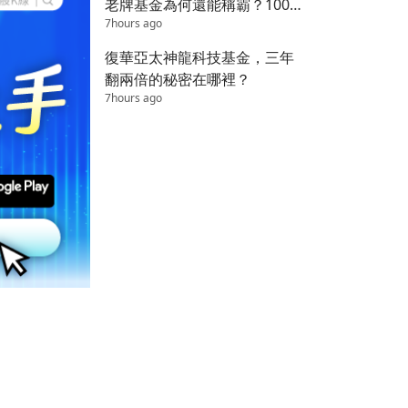
老牌基金為何還能稱霸？100
7hours ago
萬變1800萬的秘密
復華亞太神龍科技基金，三年
翻兩倍的秘密在哪裡？
7hours ago