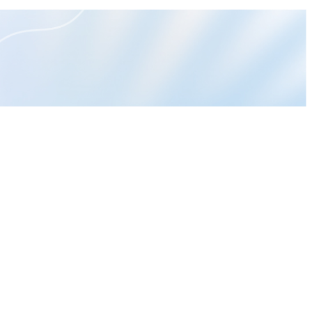
32%還
作者文章
【即時新聞】光寶科(2301)獲
利創高！AI電源發威，這「2檔
概念股」多空分歧？
【即時新聞】宜鼎(5289)強勢
亮燈漲停，這「3檔概念股」卻