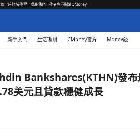
投資
跨領域學習
聯絡我們
作者專區
關於CMoney
新手入門
生活理財
CMoney官方
Money錢
in Bankshares(KTHN)發
0.78美元且貸款穩健成長