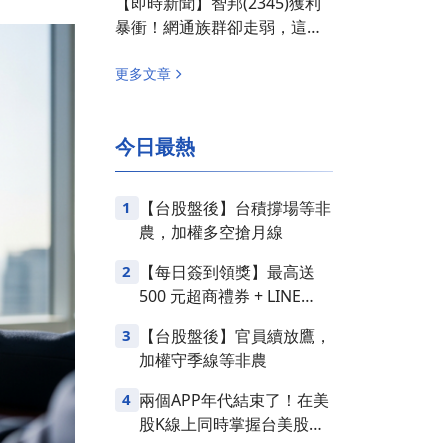
【即時新聞】智邦(2345)獲利
暴衝！網通族群卻走弱，這「3
檔概念股」面臨賣壓！
更多文章
今日最熱
1
【台股盤後】台積撐場等非
農，加權多空搶月線
2
【每日簽到領獎】最高送
500 元超商禮券 + LINE
Points
3
【台股盤後】官員續放鷹，
加權守季線等非農
4
兩個APP年代結束了！在美
股K線上同時掌握台美股損
益