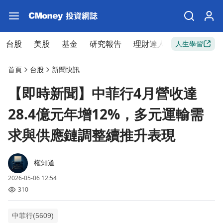
台股
美股
基金
研究報告
理財達人
新手入門
人生學習
首頁
台股
新聞快訊
【即時新聞】中菲行4月營收達
28.4億元年增12%，多元運輸需
求與供應鏈調整續推升表現
權知道
2026-05-06 12:54
310
中菲行(5609)