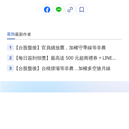
最熱
最新
作者
1
【台股盤後】官員續放鷹，加權守季線等非農
2
【每日簽到領獎】最高送 500 元超商禮券 + LINE
Points
3
【台股盤後】台積撐場等非農，加權多空搶月線
繼續閱讀下一篇
【即時新聞】旺宏(2337)今日受AI記憶體需求爆發帶動，
盤初一度攻漲停漲幅達10%