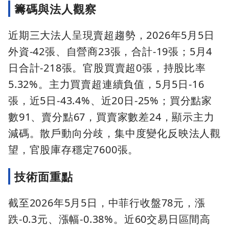
籌碼與法人觀察
近期三大法人呈現賣超趨勢，2026年5月5日
外資-42張、自營商23張，合計-19張；5月4
日合計-218張。官股買賣超0張，持股比率
5.32%。主力買賣超連續負值，5月5日-16
張，近5日-43.4%、近20日-25%；買分點家
數91、賣分點67，買賣家數差24，顯示主力
減碼。散戶動向分歧，集中度變化反映法人觀
望，官股庫存穩定7600張。
技術面重點
截至2026年5月5日，中菲行收盤78元，漲
跌-0.3元、漲幅-0.38%。近60交易日區間高