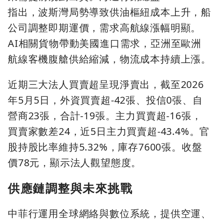
指出，波斯灣局勢導致供油樞紐成本上升，船
公司調整即期運價，需求高航線漲幅明顯。
AI相關貨物帶動美國進口需求，亞洲至歐洲
航線客機腹艙供給縮減，物流成本持續上漲。
近期三大法人買賣超呈現淨賣出，截至2026
年5月5日，外資買賣超-42張、投信0張、自
營商23張，合計-19張。主力買賣超-16張，
買賣家數差24，近5日主力買賣超-43.4%。官
股持股比率維持5.32%，庫存7600張。收盤
價78元，顯示法人觀望態度。
供應鏈調整與未來挑戰
中菲行運用全球網絡與數位系統，提供空運、