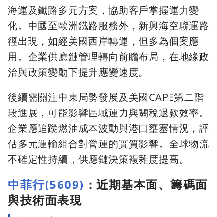
海運及鐵路多元方案，協助客戶掌握運力變
化。中國至歐洲鐵路服務外，新興海空聯運路
徑出現，如經美國西岸轉運，但多為個案應
用。企業供應鏈管理轉向前瞻布局，在地緣政
治與政策變動下提升應變速度。
後續需關注中東局勢發展及美國CAPE第二階
段進展，可能影響區域運力與關稅退款效率。
企業應追蹤燃油成本波動與港口壅塞情況，評
估多元運輸組合對營運的實質影響。全球物流
不確定性持續，供應鏈決策複雜度提高。
中菲行(5609)
：近期基本面、籌碼面
與技術面表現