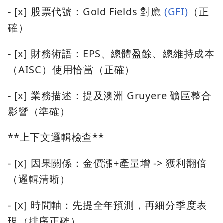
- [x] 股票代號：Gold Fields 對應
(GFI)
（正
確）
- [x] 財務術語：EPS、總體盈餘、總維持成本
（AISC）使用恰當（正確）
- [x] 業務描述：提及澳洲 Gruyere 礦區整合
影響（準確）
**上下文邏輯檢查**
- [x] 因果關係：金價漲+產量增 -> 獲利翻倍
（邏輯清晰）
- [x] 時間軸：先提全年預測，再細分季度表
現（排序正確）