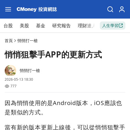
台股
美股
基金
研究報告
理財達人
新手入門
人生學習
首頁
悄悄打一槍
悄悄狙擊手APP的更新方式
悄悄打一槍
2026-05-13 18:30
777
因為悄悄使用的是Android版本，iOS應該也
是類似的方式。
當有新的版本更新上線後，可以從悄悄狙擊手