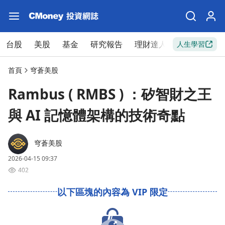
台股
美股
基金
研究報告
理財達人
新手入門
人生學習
首頁
穹蒼美股
Rambus ( RMBS ) ：矽智財之王
與 AI 記憶體架構的技術奇點
穹蒼美股
2026-04-15 09:37
402