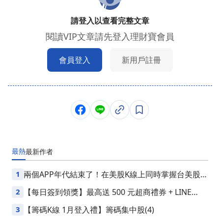
請登入以查看完整文章
閱讀VIP文章請先登入理財寶會員
會員登入
新用戶註冊
最熱
最新
作者
1
兩個APP年代結束了！在美股K線上同時掌握台美股損
益
2
【每日簽到領獎】最高送 500 元超商禮券 + LINE
Points
3
【籌碼K線 1月登入禮】籌碼集中股(4)