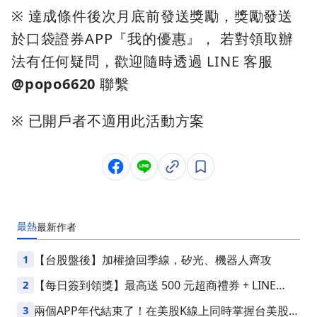
※ 達成條件後次月底前發送獎勵，獎勵發送
於口袋證券APP『我的優惠』， 若對領取辦
法有任何疑問，歡迎隨時透過 LINE 客服
@popo6620
聯繫
※ 已開戶者不適用此活動方案
最熱
最新
作者
1
【台股盤後】加權搶回季線，矽光、機器人齊攻
2
【每日簽到領獎】最高送 500 元超商禮券 + LINE
Points
3
兩個APP年代結束了！在美股K線上同時掌握台美股損