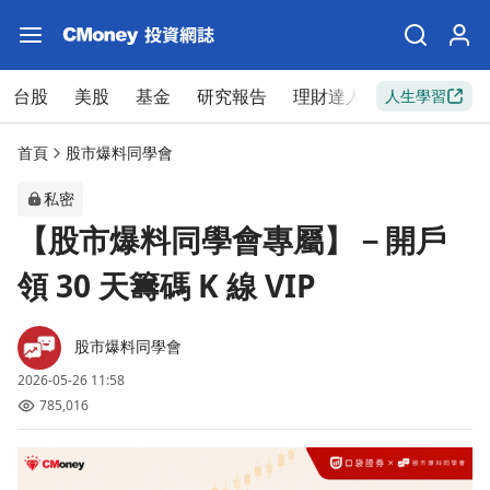
台股
美股
基金
研究報告
理財達人
新手入門
人生學習
首頁
股市爆料同學會
私密
【股市爆料同學會專屬】－開戶
領 30 天籌碼 K 線 VIP
股市爆料同學會
2026-05-26 11:58
785,016