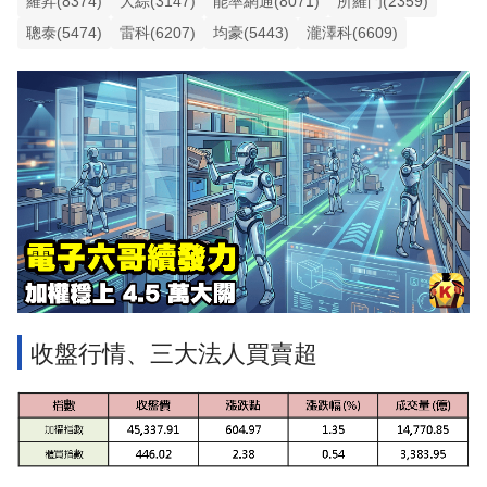
羅昇(8374)
大綜(3147)
能率網通(8071)
所羅門(2359)
聰泰(5474)
雷科(6207)
均豪(5443)
瀧澤科(6609)
收盤行情、三大法人買賣超