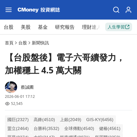
台股
美股
基金
研究報告
理財達人
新手入門
人生學習
首頁
台股
新聞快訊
【台股盤後】電子六哥續發力，
加權穩上 4.5 萬大關
蔡誠圃
2026-06-01 17:12
52,545
國巨(2327)
高鋒(4510)
上銀(2049)
GIS-KY(6456)
盟立(2464)
台勝科(3532)
全球傳動(4540)
健椿(4561)