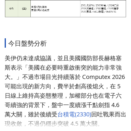
今日盤勢分析
美伊仍未達成協議，並且美國國防部長赫格塞
斯表示「美國在必要時重啟衝突的能力非常強
大。」不過市場目光持續落於 Computex 2026
可能出現的新方向，費半於創高後熄火，在 5
日線上維持高姿態整理，加權部分也在電子六
哥續強的背景下，盤中一度續漲千點劍指 4.6
萬大關，雖於後續受
台積電(2330)
回吐戰果而出
現收斂，不過仍穩步突破 4.5 萬大關。