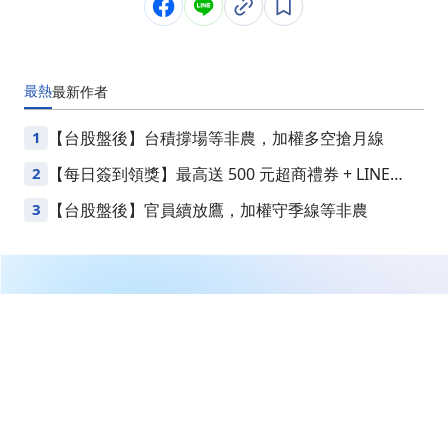
最熱
最新
作者
1
【台股盤後】台積撐場等非農，加權多空搶月線
2
【每日簽到領獎】最高送 500 元超商禮券 + LINE
Points
3
【台股盤後】官員續放鷹，加權守季線等非農
繼續閱讀下一篇
三種主動式ETF績效強，指數增強、高息成長與海外科
技。