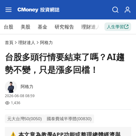
台股
美股
基金
研究報告
理財達人
新手入門
人生學習
首頁
理財達人
阿格力
台股多頭行情要結束了嗎？AI趨
勢不變，只是漲多回檔！
阿格力
2026-06-08 08:59
1,436
元大台灣50(0050)
國泰費城半導體(00830)
⚠️
本文章為教學APP功能或整理總體經濟與