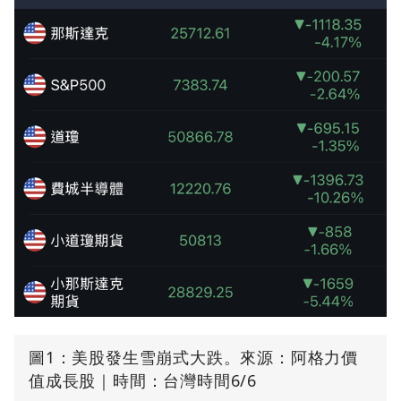
圖1：美股發生雪崩式大跌。來源：阿格力價
值成長股｜時間：台灣時間6/6