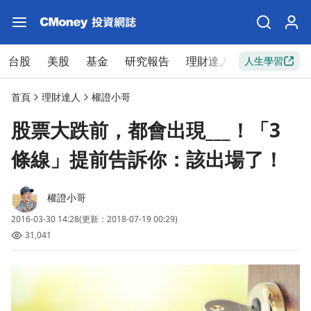
台股
美股
基金
研究報告
理財達人
新手入門
人生學習
首頁
理財達人
權證小哥
股票大跌前，都會出現___！「3
條線」提前告訴你：該出場了！
權證小哥
2016-03-30 14:28
(更新：2018-07-19 00:29)
31,041