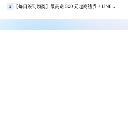
益
3
【每日簽到領獎】最高送 500 元超商禮券 + LINE
Points
繼續閱讀下一篇
台股陷入高檔震盪！這 1 檔卻下跌 12%，看完...下個月
絕對要避開這 14 檔「主力連賣股」
首頁
理財達人
權證小哥
台股陷入高檔震盪！這 1 檔卻下
跌 12%，看完...下個月絕對要避
開這 14 檔「主力連賣股」