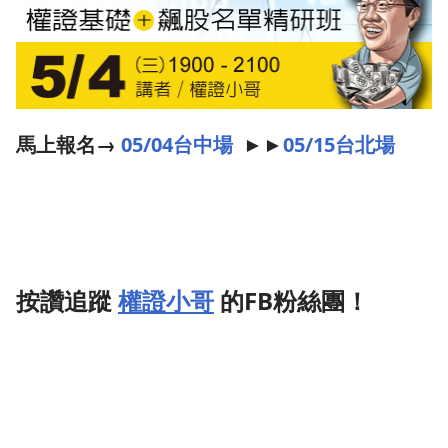
馬上報名→
05/04台中場
►►
05/15台北場
按讚追蹤
權證小哥
的FB粉絲團！