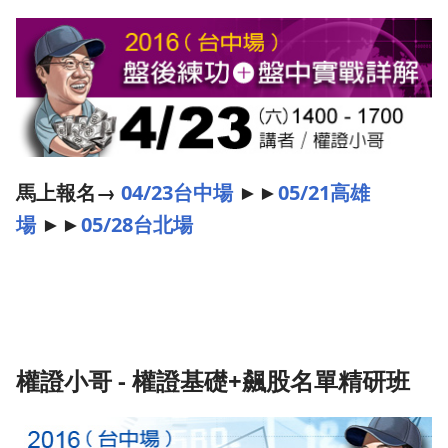
馬上報名→
04/23台中場
►►
05/21高雄
場
►►
05/28台北場
權證小哥 - 權證基礎+飆股名單精研班