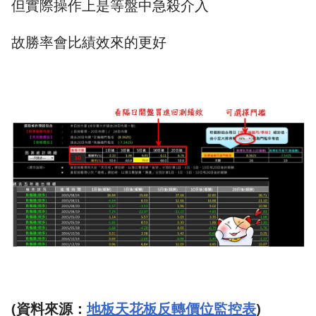
但實際操作上是等盤中急殺介入
故勝率會比績效來的更好​
(資料來源：
地板天花板反轉價位監控表
)