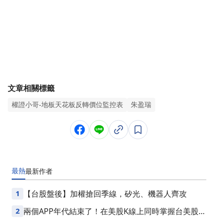
文章相關標籤
權證小哥-地板天花板反轉價位監控表
朱盈瑞
最熱
最新
作者
1
【台股盤後】加權搶回季線，矽光、機器人齊攻
2
兩個APP年代結束了！在美股K線上同時掌握台美股損