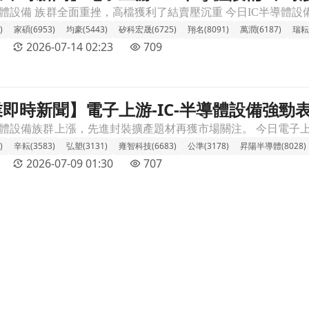
)
家碩(6953)
均豪(5443)
矽科宏晟(6725)
翔名(8091)
萬潤(6187)
瑞耘(
2026-07-14 02:23
709
 產業即時新聞】電子上游-IC-半導體設備強
體設備強勁表態，先進封裝與AI趨勢驅動產業熱度攀升。文章頁
升。
)
辛耘(3583)
弘塑(3131)
雍智科技(6683)
公準(3178)
昇陽半導體(8028)
2026-07-09 01:30
707