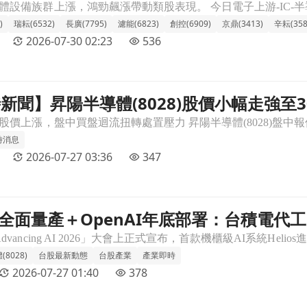
)
瑞耘(6532)
長廣(7795)
濾能(6823)
創控(6909)
京鼎(3413)
辛耘(358
2026-07-30 02:23
536
即時新聞】昇陽半導體(8028)股價小幅走強
小幅走強至308元，處置股買盤迴流＋高檔箱體支撐成盤面焦點文章頁
成盤面焦點
時消息
2026-07-27 03:36
347
lios全面量產＋OpenAI年底部署：台積電
：台積電代工吃滿，台廠供應鏈誰跟著飛？文章頁
8028)
台股最新動態
台股產業
產業即時
2026-07-27 01:40
378