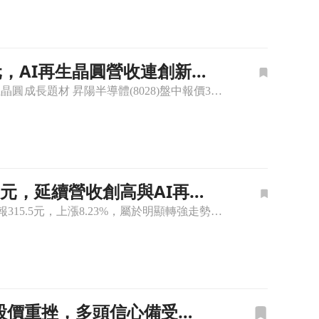
0元，AI再生晶圓營收連創新高
構支撐文章頁
🔸昇陽半導體(8028)股價上漲，亮燈漲停至350元、漲幅9.89%，資金順勢追價AI再生晶圓成長題材 昇陽半導體(8028)盤中報價350元，漲幅9.89%，亮燈漲停，盤面明顯偏向主動買盤推升。今
5.5元，延續營收創高與AI再生
區、主力偏空籌碼待修正文章頁
🔸昇陽半導體(8028)股價上漲，盤中勁揚8.23%至315.5元 昇陽半導體(8028)盤中股價報315.5元，上漲8.23%，屬於明顯轉強走勢。今日買盤迴流主因仍圍繞在再生晶圓、晶圓薄化等AI供
即時股價重挫，多頭信心備受考