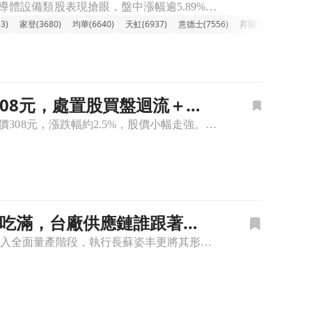
🔸電子上游-IC-半導體設備族群上漲，鴻勁飆漲帶動類股表現。 今日電子上游-IC-半導體設備類股表現搶眼，盤中漲幅逾5.89%，主要動能來自個股鴻勁一度衝上漲停，成為族群領頭羊。觀察盤面，雖然類股整
3)
家登(3680)
均華(6640)
天虹(6937)
意德士(7556)
昇陽半導體(8028)
至308元，處置股買盤迴流＋高
🔸昇陽半導體(8028)股價上漲，盤中買盤迴流扭轉處置壓力 昇陽半導體(8028)盤中報價308元，漲跌幅約2.5%，股價小幅走強。近期因高週轉率與劇烈波動被列入處置股，交易以分盤撮合進行，短線投機
代工吃滿，台廠供應鏈誰跟著
AMD 於7月24日「Advancing AI 2026」大會上正式宣布，首款機櫃級AI系統Helios進入全面量產階段，執行長蘇姿丰更將其形容為「全球最高效能AI機櫃」。這項消息不是憑空出現——事實