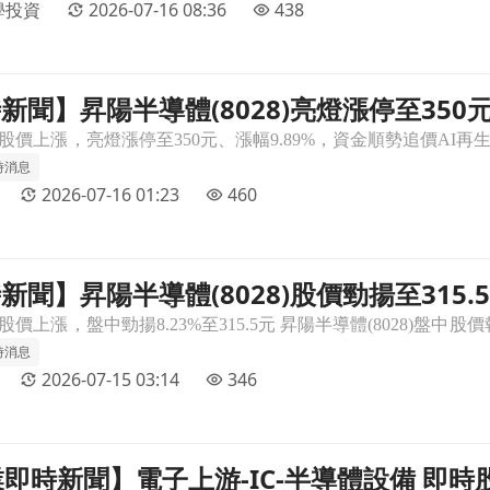
學投資
2026-07-16 08:36
438
即時新聞】昇陽半導體(8028)亮燈漲停至35
漲停至350元，AI再生晶圓營收連創新高＋法人買盤與短中期多頭結
與短中期多頭結構支撐
時消息
2026-07-16 01:23
460
即時新聞】昇陽半導體(8028)股價勁揚至31
勁揚至315.5元，延續營收創高與AI再生晶圓題材＋短線脫離低檔
短線脫離低檔區、主力偏空籌碼待修正
時消息
2026-07-15 03:14
346
 產業即時新聞】電子上游-IC-半導體設備 
設備 即時股價重挫，多頭信心備受考驗文章頁