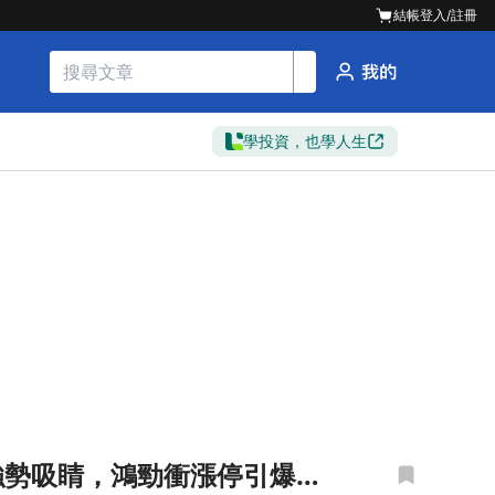
結帳
登入/註冊
學投資，也學人生
股強勢吸睛，鴻勁衝漲停引爆先