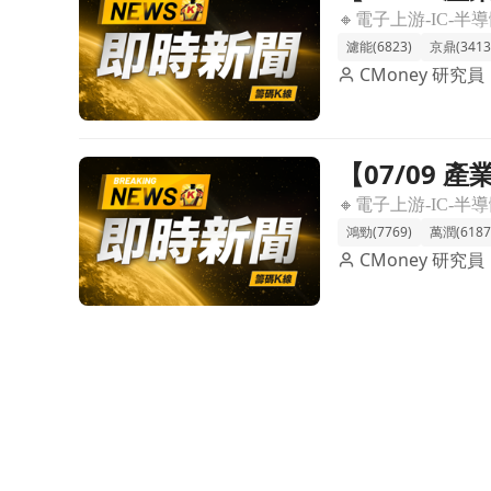
驗
濾能(6823)
京鼎(3413
CMoney 研究員
【07/09
前往【07/09 產業即時新聞】電子上游-IC-半導
產業熱度攀
鴻勁(7769)
萬潤(6187
CMoney 研究員