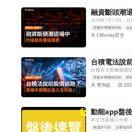
融資斷頭潮
前往融資斷頭潮退場中！19檔「融資大減＋法人買超
昇陽半導體(8028)
合晶
CMoney官方
台積電法說
前往台積電法說前股價偷跑？昇陽半導體迎接擴產與
昇陽半導體(8028)
即
李珣廷
202
動能app盤後速
前往動能app盤後速覽_20260716文章頁
本文涉及核心分析
南茂(8150)
台塑化(650