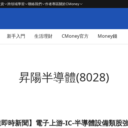
投資
跨領域學習
聯絡我們
作者專區
關於CMoney
新手入門
生活理財
CMoney官方
Money錢
昇陽半導體(8028)
 產業即時新聞】電子上游-IC-半導體設備類
體設備類股強勢吸睛，鴻勁衝漲停引爆先進製程題材文章頁