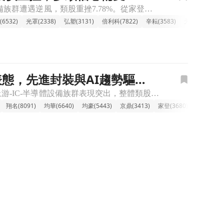
🔸電子上游-IC-半導體設備 族群全面重挫，高檔獲利了結賣壓沉重 今日IC半導體設備族群遭遇逆風，類股重挫7.78%。從家登、弘塑到雍智科技、竑騰等多檔指標股跌幅深重，逼近跌停。主要受科技股、尤其前
6532)
光罩(2338)
弘塑(3131)
倍利科(7822)
辛耘(3583)
天虹(6937)
勁表態，先進封裝與AI趨勢驅動
🔸電子上游-IC-半導體設備族群上漲，先進封裝擴產題材再獲市場關注。 今日電子上游-IC-半導體設備族群表現突出，整體類股漲幅衝上7.05%。其中，鴻勁大漲9.50%，萬潤上攻8.90%，辛耘也有7
翔名(8091)
均華(6640)
均豪(5443)
京鼎(3413)
家登(3680)
天虹(6937