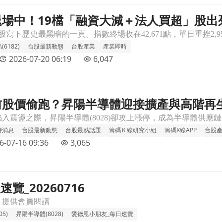
退場中！19檔「融資大減＋法人買超」股出
」股出列，抄底前先看這張表文章頁
(6182)
台股最新動態
台股產業
產業即時
2026-07-20 06:19
6,047
前股價偷跑？昇陽半導體迎接擴產與高階再
高階再生晶圓新週期！文章頁
時消息
台股最新動態
台股最熱話題
籌碼Ｋ線研究小組
籌碼K線APP
台股
6-07-16 09:36
3,065
覽_20260716
，提供會員閱讀
5)
昇陽半導體(8028)
愛德恩小朋友_每日速覽