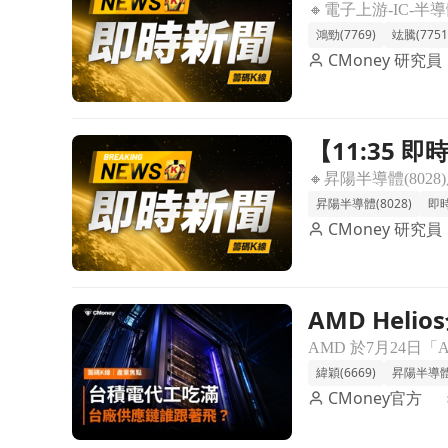
進製程題材
鴻勁(7769)
竑騰(7751
CMoney 研究員
【11:35 
前往【11:35 即時新聞】昇陽半導體(8028)股價
檔箱體支撐
昇陽半導體(8028)
即
CMoney 研究員
AMD He
前往AMD Helios全面量產＋OpenAI年底部署
飛？
緯穎(6669)
昇陽半導體(
CMoney官方