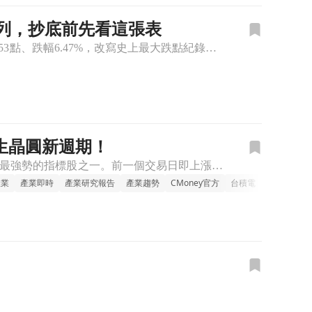
列，抄底前先看這張表
2026年7月17日，台股寫下歷史最黑暗的一頁。指數終場收在42,671點，單日重挫2,953點、跌幅6.47%，改寫史上最大跌點紀錄；外資單日賣超1,883億元創歷史新高，三大法人合計賣超突破2,6
生晶圓新週期！
台股在大型權值股陷入震盪之際，昇陽半導體(8028)卻攻上漲停，成為半導體供應鏈最強勢的指標股之一。前一個交易日即上漲逾9%，短線連續急漲，顯示資金正集中交易再生晶圓、2奈米製程與先進封裝需求。 市場
產業
產業即時
產業研究報告
產業趨勢
CMoney官方
台積電
法說會
晶