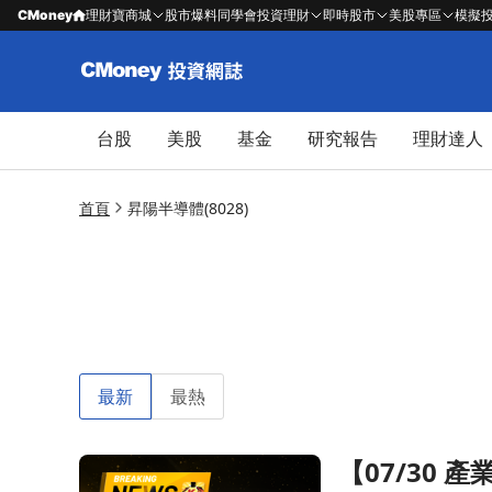
CMoney
理財寶商城
股市爆料同學會
投資理財
即時股市
美股專區
模擬
台股
美股
基金
研究報告
理財達人
首頁
昇陽半導體(8028)
最新
最熱
【07/30
前往【07/30 產業即時新聞】電子上游-IC-半導