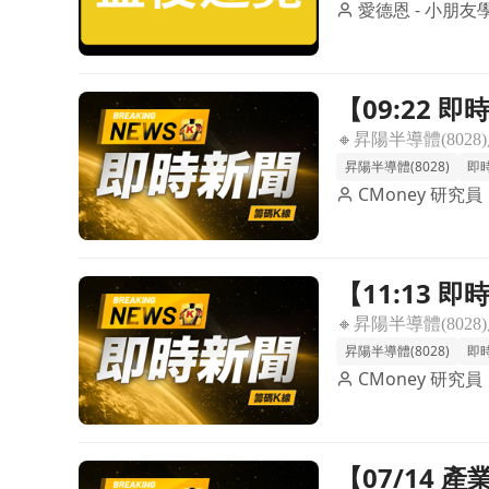
愛德恩 - 小朋友
【09:22 
前往【09:22 即時新聞】昇陽半導體(8028)亮燈
＋法人買盤
昇陽半導體(8028)
即
CMoney 研究員
【11:13 
前往【11:13 即時新聞】昇陽半導體(8028)股價
晶圓題材＋
昇陽半導體(8028)
即
CMoney 研究員
【07/14
前往【07/14 產業即時新聞】電子上游-IC-半導體