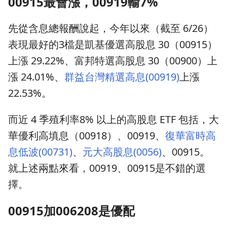
00915最會漲，00919輸7%
先從含息總報酬說起，今年以來（截至 6/26）
表現最好的3檔是凱基優選高股息 30（00915）
上漲 29.22%、富邦特選高股息 30（00900）上
漲 24.01%、
群益台灣精選高息(00919)
上漲
22.53%。
而近 4 季殖利率8% 以上的高股息 ETF 包括，大
華優利高填息（00918）、00919、
復華富時高
息低波(00731)
、
元大高股息(0056)
、00915。
就上述兩點來看，00919、00915是不錯的選
擇。
00915加006208是優配