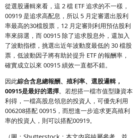
從選股邏輯來看，這 2 檔 ETF 追求的不一樣，
00919 是追求高配息，所以 5 月定審選出股利
率最高的30檔股票，12 月定審則利用預估股利
率來篩選，而 00915 除了追求股息外，還加入
了波動指標，挑選出近年波動度最低的 30 檔股
票，低波動因子將有助於提升 ETF 的報酬率，
確實成立以來 00915 績效一直都不錯。
因此
綜合含息總報酬、殖利率、選股邏輯，
00915是最好的選擇
。若想搭一檔市值型賺資本
利得，一檔高股息領息的投資人，可優先利用
006208搭配 00915，而想進一步追求更高殖利
率的投資人，則可以搭配00919。
（圖：Shutterstock；本文內容純屬參考，並