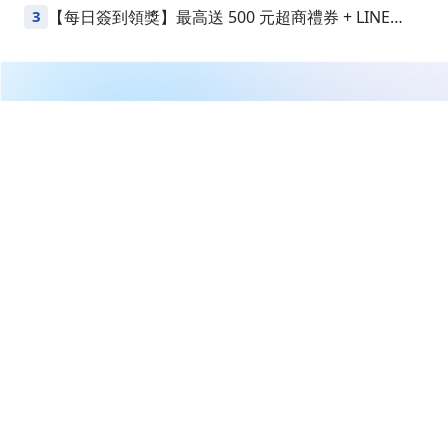
益
3
【每日簽到領獎】最高送 500 元超商禮券 + LINE
Points
繼續閱讀下一篇
月月配ETF沒看頭！達人靠股票、期權搭出週週配，報酬
率逾2年100%
首頁
新手入門
基本分析
月月配ETF沒看頭！達人靠股票、
期權搭出週週配，報酬率逾2年
100%