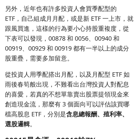
另外，近年也有許多投資人會買季配型的
ETF，自己組成月月配，或是新 ETF 一上市，就
跟風買進，這樣的行為要小心持股重複度，從
下表可以發現，00878 和 0056、00940 和
00919、00929 和 00919 都有一半以上的成分
股重疊，需要多加留意。
從投資人用季配搭出月配，以及月配型 ETF 如
雨後春筍般出現，不難看出台灣投資人對配息
的喜愛，若真的不想單靠賣出股票提領現金來
創造現金流，那麼有 3 個面向可以評估該買哪
檔高股息 ETF，分別是
含息總報酬、殖利率、
選股邏輯
。