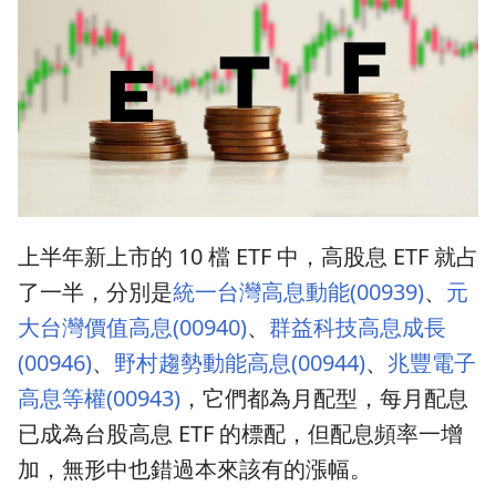
上半年新上市的 10 檔 ETF 中，高股息 ETF 就占
了一半，分別是
統一台灣高息動能(00939)
、
元
大台灣價值高息(00940)
、
群益科技高息成長
(00946)
、
野村趨勢動能高息(00944)
、
兆豐電子
高息等權(00943)
，它們都為月配型，每月配息
已成為台股高息 ETF 的標配，但配息頻率一增
加，無形中也錯過本來該有的漲幅。