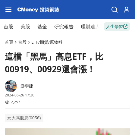
台股
美股
基金
研究報告
理財達人
新手入門
人生學習
首頁
台股
ETF/期貨/原物料
這檔「黑馬」高息ETF，比
00919、00929還會漲！
游季婕
2024-06-26 17:20
2,257
元大高股息(0056)