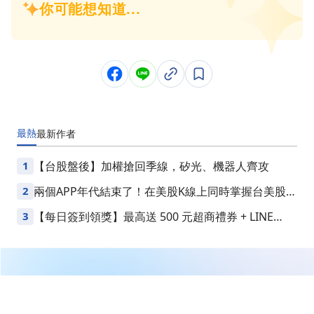
最熱
最新
作者
1
【台股盤後】加權搶回季線，矽光、機器人齊攻
2
兩個APP年代結束了！在美股K線上同時掌握台美股損
益
3
【每日簽到領獎】最高送 500 元超商禮券 + LINE
Points
繼續閱讀下一篇
尖點(8021)急跌後，AI伺服器的高階鑽針故事還撐得住