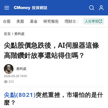
台股
美股
基金
研究報告
理財達人
新手入門
人生學習
首頁
蔡昀庭
尖點股價急跌後，AI伺服器這條
高階鑽針故事還站得住嗎？
蔡昀庭
2026-05-20 19:01
312
尖點(8021)
突然重挫，市場怕的是什
麼？