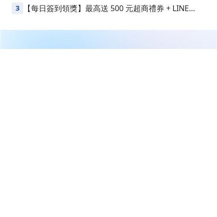
益
3
【每日簽到領獎】最高送 500 元超商禮券 + LINE
Points
繼續閱讀下一篇
【產業戰報】EUV載具龍頭重返高成長?
首頁
理財達人
產業隊長 張捷
【產業戰報】EUV載具龍頭重返
高成長?
產業隊長 張捷
2026-05-27 12:20