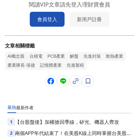
閱讀VIP文章請先登入理財寶會員
會員登入
新用戶註冊
文章相關標籤
AI概念股
台積電
PCB產業
解盤
先進封裝
散熱產業
產業隊長-張捷
記憶體產業
先進製程
最熱
最新
作者
1
【台股盤後】加權搶回季線，矽光、機器人齊攻
2
兩個APP年代結束了！在美股K線上同時掌握台美股損