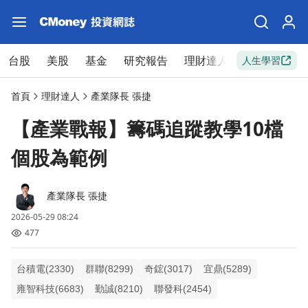
台股
美股
基金
研究報告
理財達人
新手入門
人生學習
首頁
理財達人
產業隊長 張捷
【產業戰報】籌碼追蹤教學10檔
個股為範例
產業隊長 張捷
2026-05-29 08:24
477
台積電(2330)
群聯(8299)
奇鋐(3017)
宜鼎(5289)
雍智科技(6683)
勤誠(8210)
聯發科(2454)