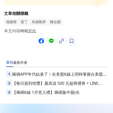
文章相關標籤
俄羅斯
普丁
烏俄戰爭
聯合國
本文內容轉載
於此
最熱
最新
作者
1
兩個APP年代結束了！在美股K線上同時掌握台美股損
益
2
【每日簽到領獎】最高送 500 元超商禮券 + LINE
Points
3
【籌碼K線 1月登入禮】籌碼集中股(4)