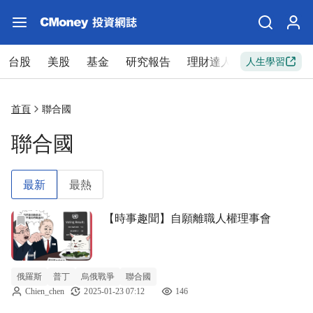
台股
美股
基金
研究報告
理財達人
新手入門
人生學習
首頁
聯合國
聯合國
最新
最熱
前往【時事趣聞】自願離職人權理事會文章頁
【時事趣聞】自願離職人權理事會
俄羅斯
普丁
烏俄戰爭
聯合國
Chien_chen
2025-01-23 07:12
146