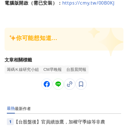
電腦版開啟（需已安裝）：
https://cmy.tw/00B0KJ
文章相關標籤
籌碼Ｋ線研究小組
CM早晚報
台股晨間報
最熱
最新
作者
1
【台股盤後】官員續放鷹，加權守季線等非農