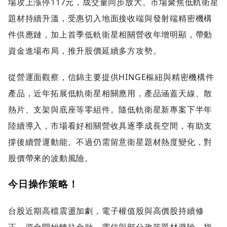
場攻上漲停117元，成交量同步放大。市場聚焦低軌衛星
題材持續升溫，受惠切入地面接收端與發射端精密機構
件供應鏈，加上首季低軌衛星相關營收年增明顯，帶動
資金進場布局，推升股價延續多方攻勢。
從營運面觀察，信錦主要提供HINGE樞紐與精密機構件
產品，近年拓展低軌衛星相關應用，產品涵蓋天線、散
熱片、支架與底座等零組件。隨低軌衛星新專案下半年
陸續導入，市場看好相關營收具逐季成長空間，有助支
撐後續營運動能。不過仍需留意衛星題材熱度變化，對
股價帶來的波動風險。
今日操作策略！
台股近期高檔震盪加劇，電子權值股與高價股持續修