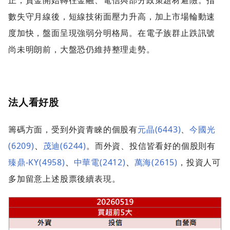
正，資金開始轉往金融、電信與部分政策題材避險。指
數失守月線後，短線技術面壓力升高，加上市場輪動速
度加快，盤面呈現強弱分明格局。在電子族群止跌訊號
尚未明朗前，大盤恐仍維持整理走勢。
法人看好股
籌碼方面，受到外資青睞的個股有
元晶(6443)
、
今國光
(6209)
、
茂迪(6244)
。而外資、投信皆看好的個股則有
臻鼎-KY(4958)
、
中華電(2412)
、
萬海(2615)
，投資人可
多加留意上述股票後續表現。