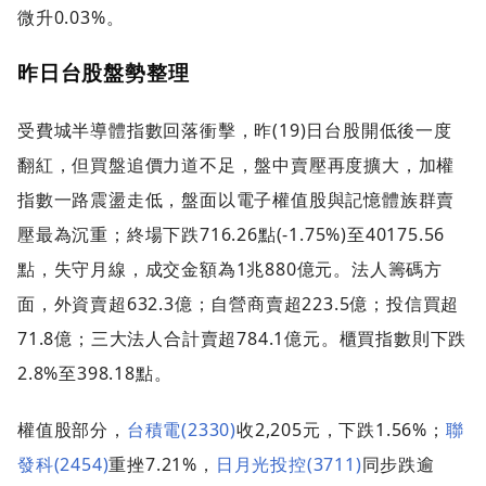
微升0.03%。
昨日台股盤勢整理
受費城半導體指數回落衝擊，昨(19)日台股開低後一度
翻紅，但買盤追價力道不足，盤中賣壓再度擴大，加權
指數一路震盪走低，盤面以電子權值股與記憶體族群賣
壓最為沉重；終場下跌716.26點(-1.75%)至40175.56
點，失守月線，成交金額為1兆880億元。法人籌碼方
面，外資賣超632.3億；自營商賣超223.5億；投信買超
71.8億；三大法人合計賣超784.1億元。櫃買指數則下跌
2.8%至398.18點。
權值股部分，
台積電(2330)
收2,205元，下跌1.56%；
聯
發科(2454)
重挫7.21%，
日月光投控(3711)
同步跌逾