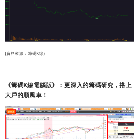
(資料來源：籌碼K線)
《籌碼K線電腦版》：更深入的籌碼研究，搭上
大戶的順風車！