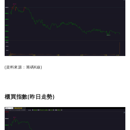
(資料來源：籌碼K線)
櫃買指數(昨日走勢)