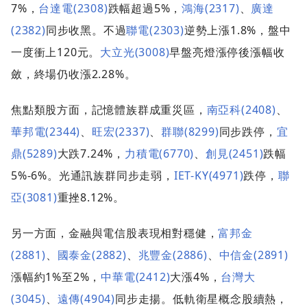
7%，
台達電(2308)
跌幅超過5%，
鴻海(2317)
、
廣達
(2382)
同步收黑。不過
聯電(2303)
逆勢上漲1.8%，盤中
一度衝上120元。
大立光(3008)
早盤亮燈漲停後漲幅收
斂，終場仍收漲2.28%。
焦點類股方面，記憶體族群成重災區，
南亞科(2408)
、
華邦電(2344)
、
旺宏(2337)
、
群聯(8299)
同步跌停，
宜
鼎(5289)
大跌7.24%，
力積電(6770)
、
創見(2451)
跌幅
5%-6%。光通訊族群同步走弱，
IET-KY(4971)
跌停，
聯
亞(3081)
重挫8.12%。
另一方面，金融與電信股表現相對穩健，
富邦金
(2881)
、
國泰金(2882)
、
兆豐金(2886)
、
中信金(2891)
漲幅約1%至2%，
中華電(2412)
大漲4%，
台灣大
(3045)
、
遠傳(4904)
同步走揚。低軌衛星概念股續熱，