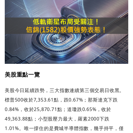
美股重點一覽
美股今日延續跌勢，三大指數連續第三個交易日收黑。
標普500收於7,353.61點，跌0.67%；那斯達克下跌
0.84%，收於25,870.71點；道瓊跌0.65%，收於
49,363.88點；小型股壓力最大，羅素2000下跌
1.01%。唯一撐住的是費城半導體指數，幾乎持平，僅