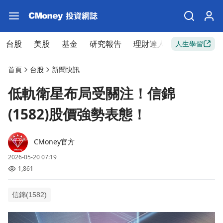
台股
美股
基金
研究報告
理財達人
新手入門
人生學習
首頁
台股
新聞快訊
低軌衛星布局受關注！信錦
(1582)股價強勢表態！
CMoney官方
2026-05-20 07:19
1,861
信錦(1582)