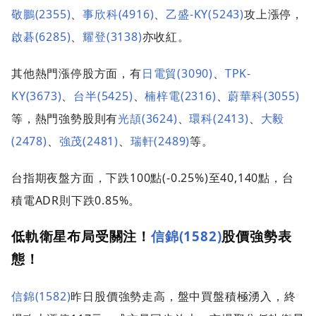
敬鵬(2355)
、
事欣科(4916)
、
乙盛-KY(5243)
攻上漲停，
啟碁(6285)
、
耀登(3138)
亦收紅。
其他熱門漲停股方面，有
日電貿(3090)
、
TPK-
KY(3673)
、
台半(5425)
、
楠梓電(2316)
、
蔚華科(3055)
等，熱門強勢股則有
光頡(3624)
、
環科(2413)
、
大毅
(2478)
、
強茂(2481)
、
瑞軒(2489)
等。
台指期夜盤方面，下跌100點(-0.25%)至40,140點，台
積電ADR則下跌0.85%。
低軌衛星布局受關注！
信錦(1582)
股價強勢表
態！
信錦(1582)
昨日股價強勢走高，盤中買盤積極湧入，終