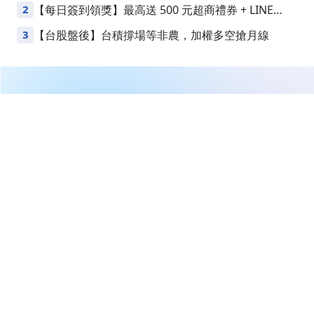
2
【每日簽到領獎】最高送 500 元超商禮券 + LINE
Points
3
【台股盤後】台積撐場等非農，加權多空搶月線
繼續閱讀下一篇
【00992A】05/19 操作日報｜經理人全面防守，出清記
憶體與散熱
首頁
台股
ETF/期貨/原物料
【00992A】05/19 操作日報｜經
理人全面防守，出清記憶體與散
熱