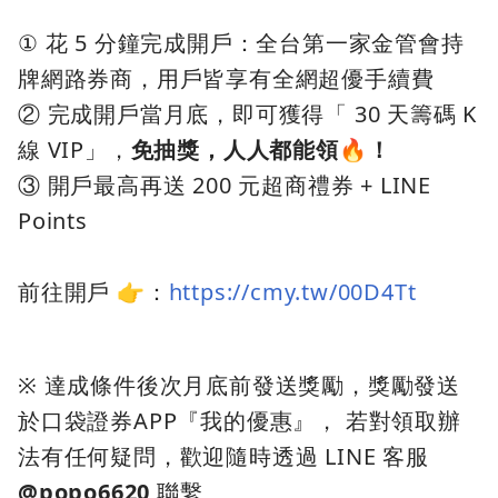
① 花 5 分鐘完成開戶：全台第一家金管會持
牌網路券商，用戶皆享有全網超優手續費
② 完成開戶當月底，即可獲得「 30 天籌碼 K
線 VIP」，
免抽獎，人人都能領🔥！
③ 開戶最高再送 200 元超商禮券 + LINE
Points
前往開戶 👉：
https://cmy.tw/00D4Tt
※ 達成條件後次月底前發送獎勵，獎勵發送
於口袋證券APP『我的優惠』， 若對領取辦
法有任何疑問，歡迎隨時透過 LINE 客服
@popo6620
聯繫